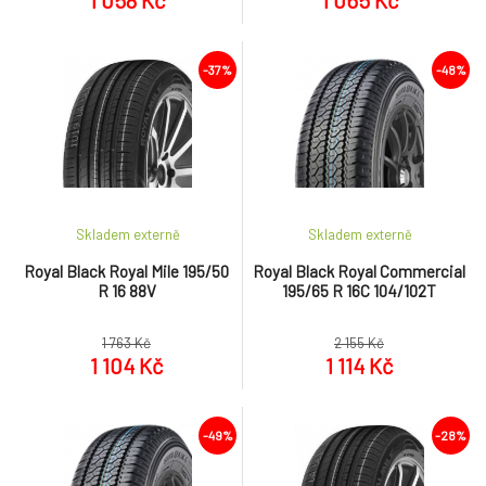
1 058 Kč
1 065 Kč
-37%
-48%
Skladem externě
Skladem externě
Royal Black Royal Mile 195/50
Royal Black Royal Commercial
R 16 88V
195/65 R 16C 104/102T
1 763 Kč
2 155 Kč
1 104 Kč
1 114 Kč
-49%
-28%