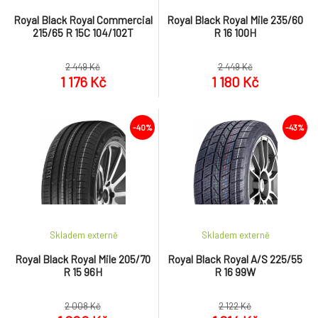
Royal Black Royal Commercial
Royal Black Royal Mile 235/60
215/65 R 15C 104/102T
R 16 100H
2 449 Kč
2 449 Kč
1 176 Kč
1 180 Kč
-40%
-43%
Skladem externě
Skladem externě
Royal Black Royal Mile 205/70
Royal Black Royal A/S 225/55
R 15 96H
R 16 99W
2 008 Kč
2 122 Kč