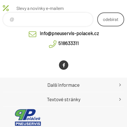
Slevy a novinky e-mailem
odebírat
info@pneuservis-polacek.cz
518633311
Další informace
Textové stránky