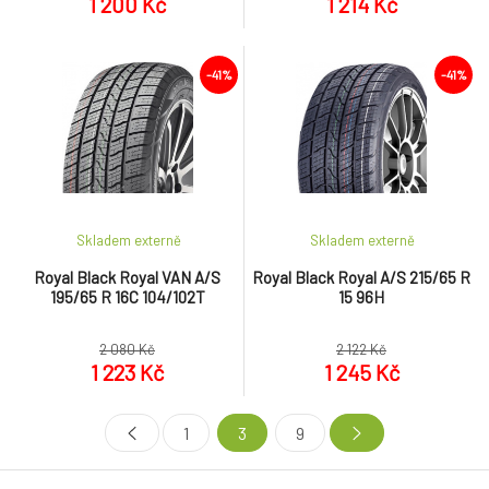
1 200 Kč
1 214 Kč
-41%
-41%
Skladem externě
Skladem externě
Royal Black Royal VAN A/S
Royal Black Royal A/S 215/65 R
195/65 R 16C 104/102T
15 96H
2 080 Kč
2 122 Kč
1 223 Kč
1 245 Kč
1
3
9