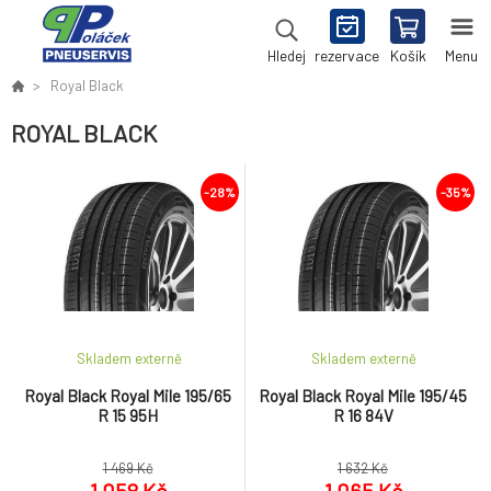
rezervace
Košík
Menu
Hledej
Royal Black
ROYAL BLACK
-28%
-35%
Skladem externě
Skladem externě
Royal Black Royal Mile 195/65
Royal Black Royal Mile 195/45
R 15 95H
R 16 84V
1 469 Kč
1 632 Kč