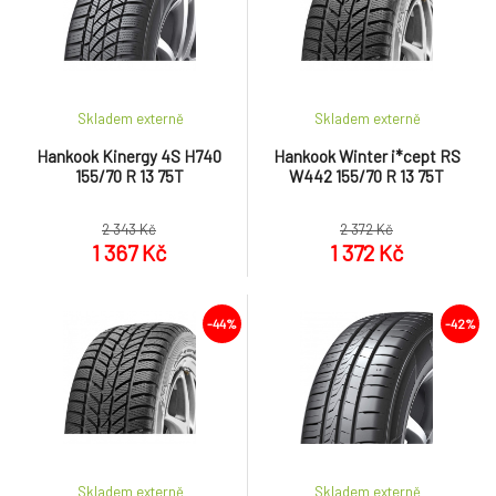
Skladem externě
Skladem externě
Hankook Kinergy 4S H740
Hankook Winter i*cept RS
155/70 R 13 75T
W442 155/70 R 13 75T
2 343 Kč
2 372 Kč
1 367 Kč
1 372 Kč
-44%
-42%
Skladem externě
Skladem externě