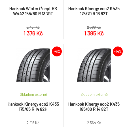
Hankook Winter i*cept RS
Hankook Kinergy eco2 K435
W442 155/80 R 13 79T
175/70 R 13 82T
2 461 Kč
2 386 Kč
1 376 Kč
1 385 Kč
-41%
-44%
Skladem externě
Skladem externě
Hankook Kinergy eco2 K435
Hankook Kinergy eco2 K435
175/65 R 14 82H
185/60 R 14 82T
2 416 Kč
2 564 Kč