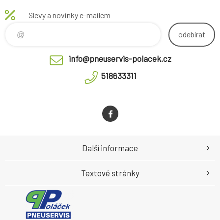
Slevy a novinky e-mailem
odebírat
info@pneuservis-polacek.cz
518633311
Další informace
Textové stránky