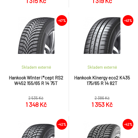
1 315 Kč
1 319 Kč
-47%
-43%
Skladem externě
Skladem externě
Hankook Winter i*cept RS2
Hankook Kinergy eco2 K435
W452 155/65 R 14 75T
175/65 R 14 82T
2 535 Kč
2 386 Kč
1 348 Kč
1 353 Kč
-42%
-42%