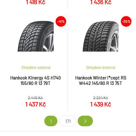
1 418 Kč
1 436 Kč
-41%
-35%
Skladem externě
Skladem externě
Hankook Kinergy 4S H740
Hankook Winter i*cept RS
155/80 R 13 79T
W442 145/80 R 13 75T
2 445 Kč
2 224 Kč
1 437 Kč
1 439 Kč
1
171