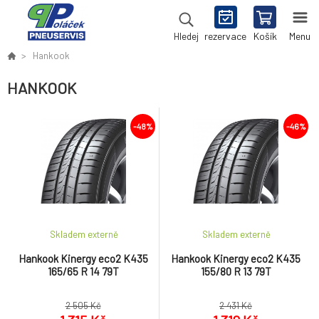
rezervace
Košík
Menu
Hledej
Hankook
HANKOOK
-48%
-46%
Skladem externě
Skladem externě
Hankook Kinergy eco2 K435
Hankook Kinergy eco2 K435
165/65 R 14 79T
155/80 R 13 79T
2 505 Kč
2 431 Kč