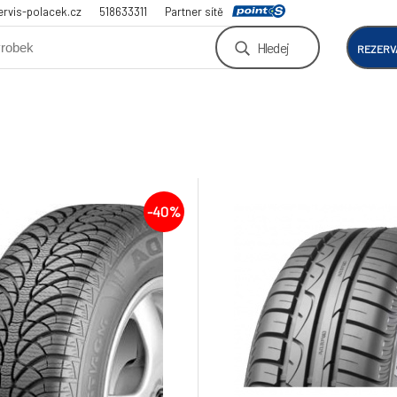
rvis-polacek.cz
518633311
Partner sítě
Hledej
REZERV
-40%