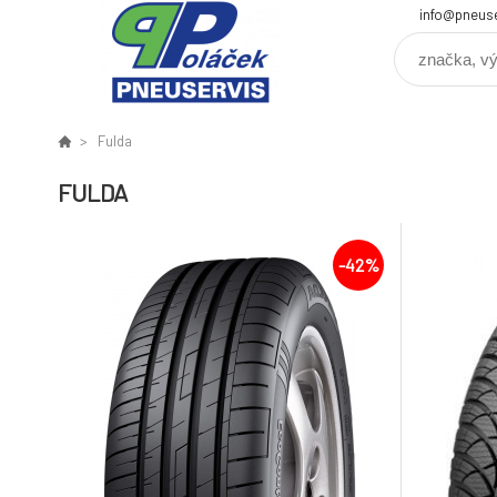
info@pneuse
Fulda
FULDA
-42%