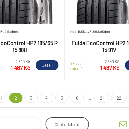
yFU016c19ea
Kód: i655_tyFU066c5dcc
EcoControl HP2 185/65 R
Fulda EcoControl HP2 1
15 88H
15 91V
2 540 Kč
2 540 Kč
Skladem
Detail
1 487 Kč
1 487 Kč
externě
1
2
3
4
5
6
...
21
22
Chci
odebírat