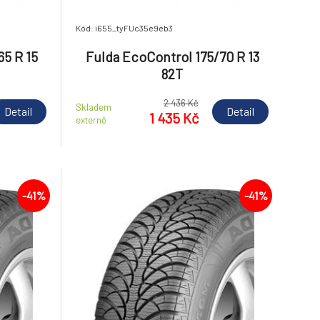
Kód: i655_tyFUc35e9eb3
65 R 15
Fulda EcoControl 175/70 R 13
82T
2 436 Kč
Skladem
Detail
Detail
1 435 Kč
externě
-41%
-41%