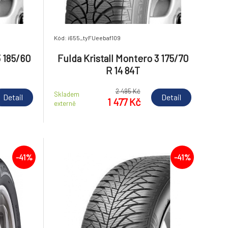
Kód: i655_tyFUeebaf109
3 185/60
Fulda Kristall Montero 3 175/70
R 14 84T
2 495 Kč
Skladem
Detail
Detail
1 477 Kč
externě
-41%
-41%