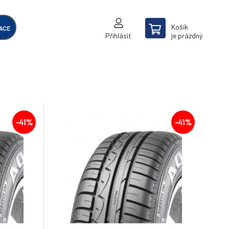
Košík
ACE
Přihlásit
je prázdný
-41%
-41%