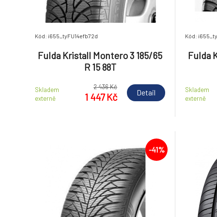
Kód: i655_tyFU14efb72d
Kód: i655_
Fulda Kristall Montero 3 185/65
Fulda K
R 15 88T
2 436 Kč
Skladem
Skladem
Detail
1 447 Kč
externě
externě
-41%