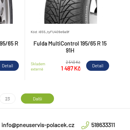
Kód: i655_tyFU409e6a9f
95/65 R
Fulda MultiControl 195/65 R 15
91H
2 540 Kč
Skladem
Detail
Detail
1 487 Kč
externě
23
Další
info@pneuservis-polacek.cz
518633311