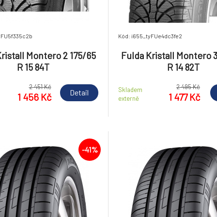
tyFU5f335c2b
Kód: i655_tyFUe4dc3fe2
ristall Montero 2 175/65
Fulda Kristall Montero 
R 15 84T
R 14 82T
2 451 Kč
2 495 Kč
Skladem
Detail
1 456 Kč
1 477 Kč
externě
-41%