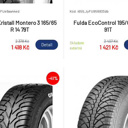
tyFUe9aa44ed
Kód: i655_tyFU958833db
ristall Montero 3 165/65
Fulda EcoControl 195/
R 14 79T
91T
2 378 Kč
2 407 Kč
Skladem
Detail
1 418 Kč
1 421 Kč
externě
-41%