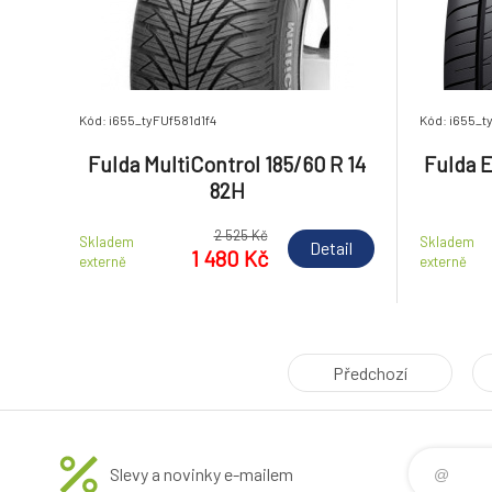
Kód: i655_tyFUf581d1f4
Kód: i655_t
Fulda MultiControl 185/60 R 14
Fulda 
82H
2 525 Kč
Skladem
Skladem
Detail
1 480 Kč
externě
externě
Předchozí
Slevy a novinky e-mailem