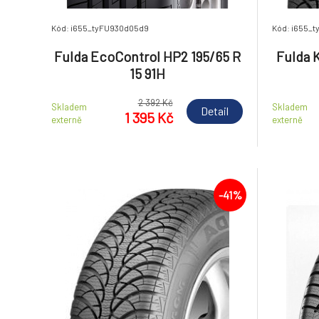
Kód: i655_tyFU930d05d9
Kód: i655_
Fulda EcoControl HP2 195/65 R
Fulda K
15 91H
2 392 Kč
Skladem
Skladem
Detail
1 395 Kč
externě
externě
-41%