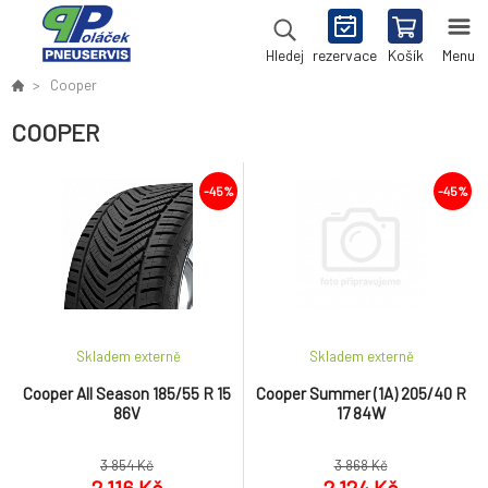
rezervace
Košík
Menu
Hledej
Cooper
COOPER
-45%
-45%
Skladem externě
Skladem externě
Cooper All Season 185/55 R 15
Cooper Summer (1A) 205/40 R
86V
17 84W
3 854 Kč
3 868 Kč