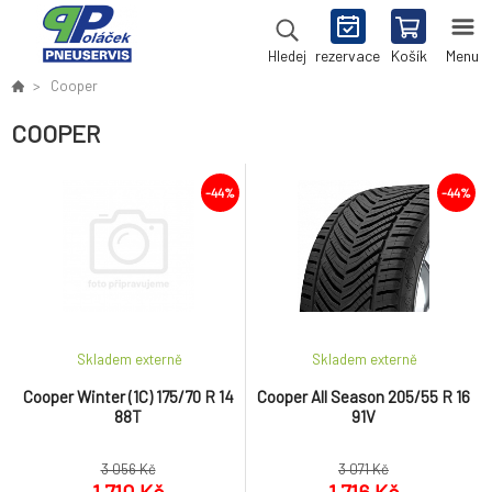
rezervace
Košík
Menu
Hledej
Cooper
COOPER
-44%
-44%
Skladem externě
Skladem externě
Cooper Winter (1C) 175/70 R 14
Cooper All Season 205/55 R 16
88T
91V
3 056 Kč
3 071 Kč