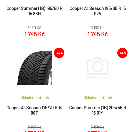
Cooper Summer (1B) 195/60 R
Cooper All Season 185/65 R 15
15 88H
92V
3 130 Kč
3 130 Kč
1 745 Kč
1 745 Kč
-44%
-44%
Skladem externě
Skladem externě
Cooper All Season 175/70 R 14
Cooper Summer (1B) 205/55 R
88T
16 91Y
3 145 Kč
3 159 Kč