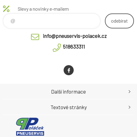
Slevy a novinky e-mailem
odebírat
info@pneuservis-polacek.cz
518633311
Další informace
Textové stránky