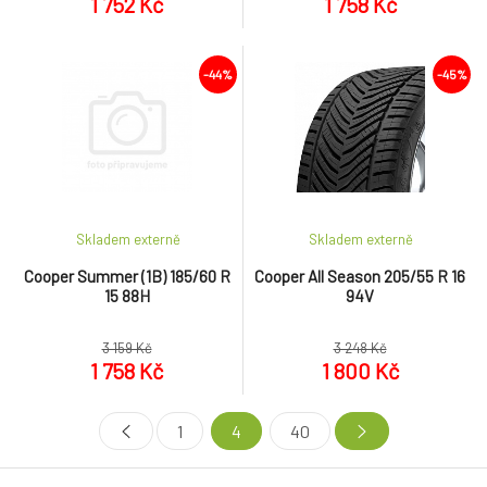
1 752 Kč
1 758 Kč
-44%
-45%
Skladem externě
Skladem externě
Cooper Summer (1B) 185/60 R
Cooper All Season 205/55 R 16
15 88H
94V
3 159 Kč
3 248 Kč
1 758 Kč
1 800 Kč
1
4
40