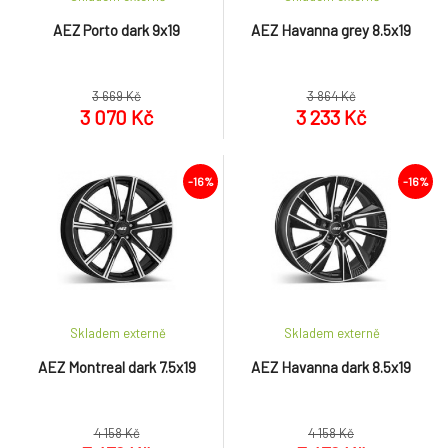
AEZ Porto dark 9x19
AEZ Havanna grey 8.5x19
3 669 Kč
3 864 Kč
3 070 Kč
3 233 Kč
-16%
-16%
Skladem externě
Skladem externě
AEZ Montreal dark 7.5x19
AEZ Havanna dark 8.5x19
4 158 Kč
4 158 Kč