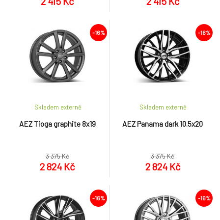
2 415 Kč
2 415 Kč
-16%
-16%
Skladem externě
Skladem externě
AEZ Tioga graphite 8x19
AEZ Panama dark 10.5x20
3 375 Kč
3 375 Kč
2 824 Kč
2 824 Kč
-16%
-16%