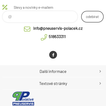
Slevy a novinky e-mailem
odebírat
info@pneuservis-polacek.cz
518633311
Další informace
Textové stránky