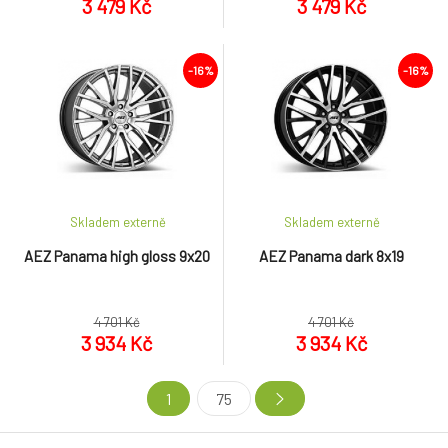
3 479 Kč
3 479 Kč
-16%
-16%
Skladem externě
Skladem externě
AEZ Panama high gloss 9x20
AEZ Panama dark 8x19
4 701 Kč
4 701 Kč
3 934 Kč
3 934 Kč
1
75