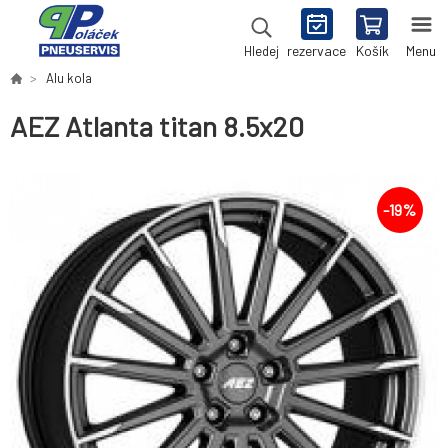
rezervace
Košík
Menu
Hledej
Alu kola
AEZ Atlanta titan 8.5x20
-
19
%