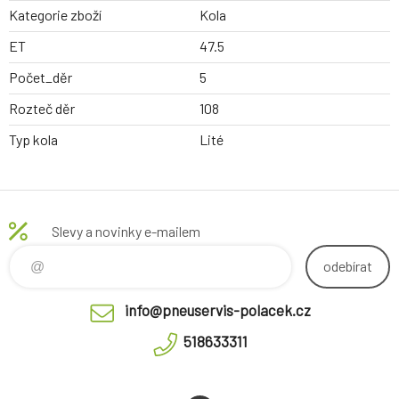
Kategorie zboží
Kola
ET
47.5
Počet_děr
5
Rozteč děr
108
Typ kola
Lité
Slevy a novinky e-mailem
odebírat
info@pneuservis-polacek.cz
518633311