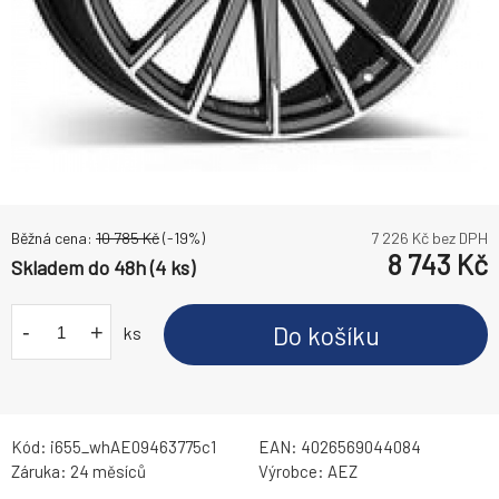
Běžná cena:
10 785
Kč
(-
19
%)
7 226
Kč bez DPH
8 743
Kč
Skladem do 48h (4 ks)
-
+
Do košíku
ks
Kód:
i655_whAE09463775c1
EAN:
4026569044084
Záruka:
24 měsíců
Výrobce:
AEZ