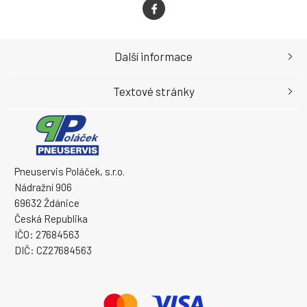
Další informace
Textové stránky
Pneuservis Poláček, s.r.o.
Nádražní 906
69632 Ždánice
Česká Republika
IČO: 27684563
DIČ: CZ27684563