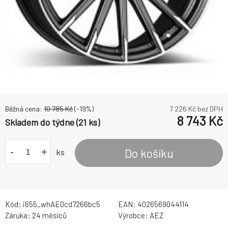
Běžná cena:
10 785
Kč
(-
19
%)
7 226
Kč bez DPH
8 743
Kč
Skladem do týdne (21 ks)
-
+
Do košíku
ks
Kód:
i655_whAE0cd7266bc5
EAN:
4026569044114
Záruka:
24 měsíců
Výrobce:
AEZ