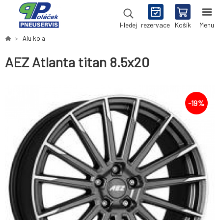
rezervace
Košík
Menu
Hledej
Alu kola
AEZ Atlanta titan 8.5x20
-
19
%