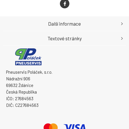
Další informace
Textové stránky
Pneuservis Poláček, s.r.o.
Nádražní 906
69632 Ždánice
Česká Republika
IČO: 27684563
DIČ: CZ27684563