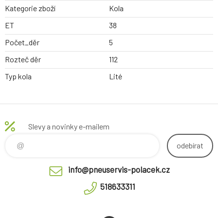
Kategorie zboží
Kola
ET
38
Počet_děr
5
Rozteč děr
112
Typ kola
Lité
Slevy a novinky e-mailem
odebírat
info@pneuservis-polacek.cz
518633311