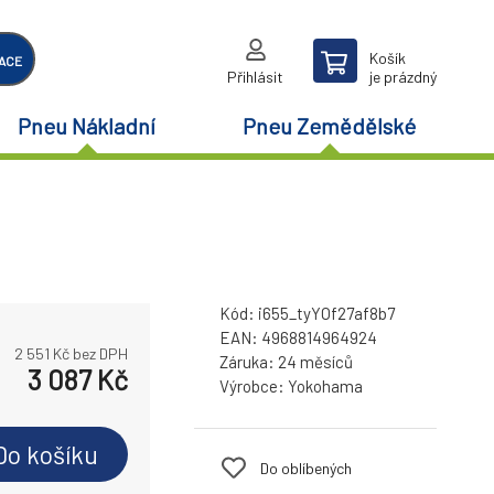
Košík
ACE
Přihlásit
je prázdný
Pneu Nákladní
Pneu Zemědělské
Kód:
i655_tyYOf27af8b7
EAN:
4968814964924
2 551
Kč bez DPH
Záruka:
24 měsíců
3 087
Kč
Výrobce:
Yokohama
Do košíku
Do oblíbených