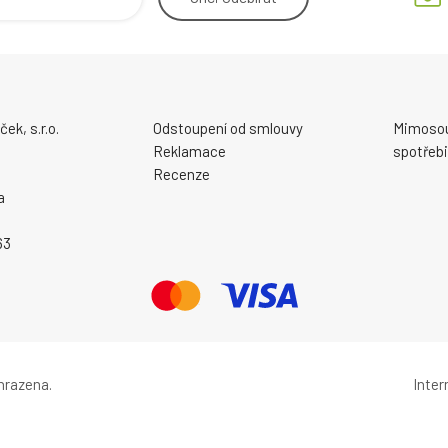
ek, s.r.o.
Odstoupení od smlouvy
Mimosou
Reklamace
spotřebi
Recenze
a
63
hrazena.
Inte