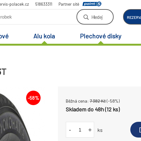
rvis-polacek.cz
518633311
Partner sítě
Hledej
REZERV
ové
Alu kola
Plechové disky
3T
-
58
%
Běžná cena:
7 382
Kč
(-
58
%)
Skladem do 48h (12 ks)
-
+
ks