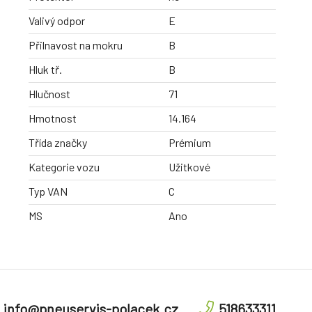
Valivý odpor
E
Přilnavost na mokru
B
Hluk tř.
B
Hlučnost
71
Hmotnost
14.164
Třída značky
Prémium
Kategorie vozu
Užitkové
Typ VAN
C
MS
Ano
info@pneuservis-polacek.cz
518633311