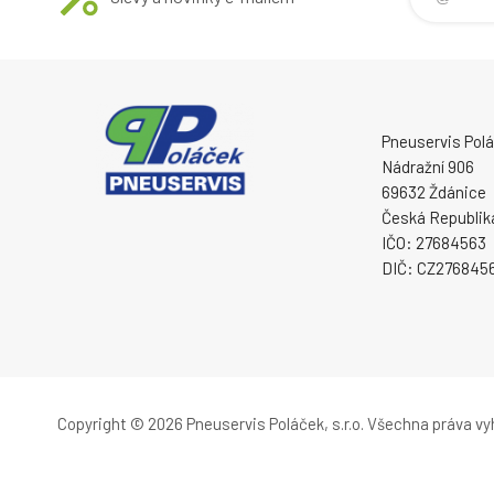
Pneuservis Poláč
Nádražní 906
69632 Ždánice
Česká Republik
IČO: 27684563
DIČ: CZ276845
Copyright © 2026 Pneuservis Poláček, s.r.o.
Všechna práva vy