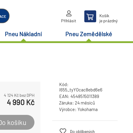
Košík
ACE
Přihlásit
je prázdný
Pneu Nákladní
Pneu Zemědělské
Kód:
i655_tyYOcac8ebd6e6
4 124
Kč bez DPH
EAN:
4548515011389
4 990
Kč
Záruka:
24 měsíců
Výrobce:
Yokohama
Do košíku
Do oblíbených