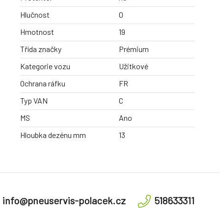
Hlučnost
0
Hmotnost
19
Třída značky
Prémium
Kategorie vozu
Užitkové
Ochrana ráfku
FR
Typ VAN
C
MS
Ano
Hloubka dezénu mm
13
info@pneuservis-polacek.cz
518633311