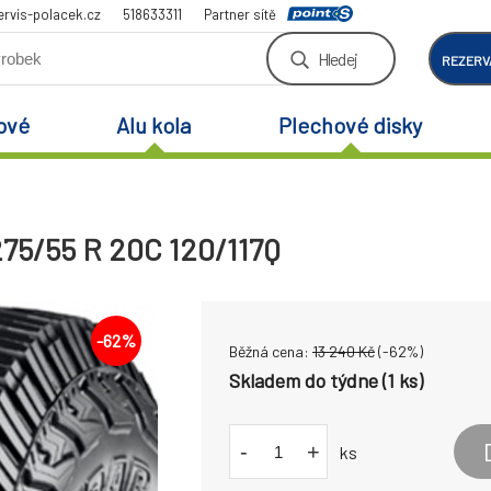
rvis-polacek.cz
518633311
Partner sítě
Hledej
REZERV
ové
Alu kola
Plechové disky
75/55 R 20C 120/117Q
-
62
%
Běžná cena:
13 240
Kč
(-
62
%)
Skladem do týdne (1 ks)
-
+
ks