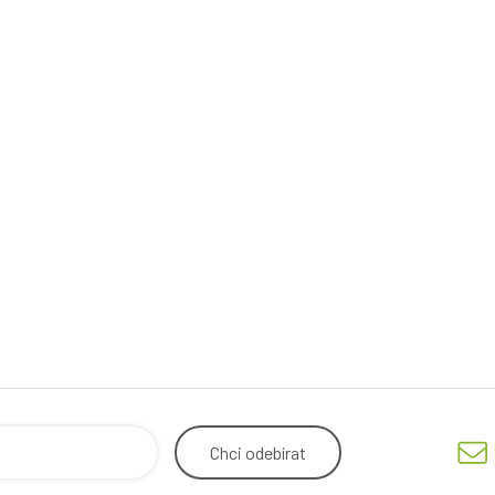
Chci
odebírat