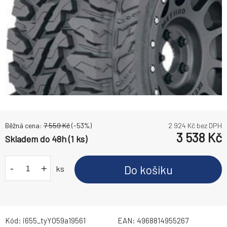
Běžná cena:
7 559
Kč
(-
53
%)
2 924
Kč bez DPH
3 538
Kč
Skladem do 48h (1 ks)
-
+
Do košíku
ks
Kód:
i655_tyYO59a19561
EAN:
4968814955267