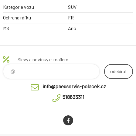
Kategorie vozu
SUV
Ochrana ráfku
FR
MS
Ano
Slevy a novinky e-mailem
odebírat
info@pneuservis-polacek.cz
518633311