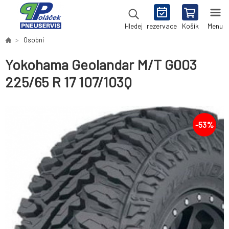
rezervace
Košík
Menu
Hledej
Osobní
Yokohama Geolandar M/T G003
225/65 R 17 107/103Q
-
53
%