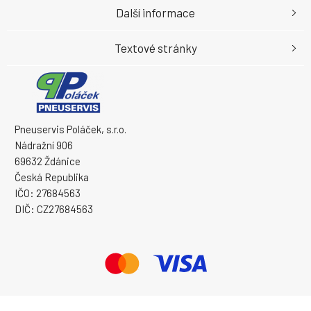
Další informace
Textové stránky
Pneuservis Poláček, s.r.o.
Nádražní 906
69632 Ždánice
Česká Republika
IČO: 27684563
DIČ: CZ27684563