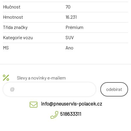
Hlučnost
70
Hmotnost
16.231
Třída značky
Prémium
Kategorie vozu
SUV
MS
Ano
Slevy a novinky e-mailem
odebírat
info@pneuservis-polacek.cz
518633311