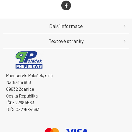
Další informace
Textové stránky
Pneuservis Poláček, s.r.o.
Nádražní 906
69632 Ždánice
Česká Republika
IČO: 27684563
DIČ: CZ27684563