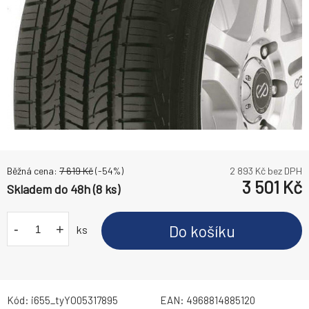
Běžná cena:
7 619
Kč
(-
54
%)
2 893
Kč bez DPH
3 501
Kč
Skladem do 48h (8 ks)
-
+
Do košíku
ks
Kód:
i655_tyYO05317895
EAN:
4968814885120