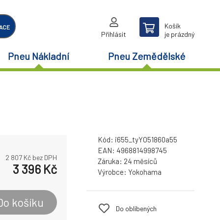
Košík
ACE
Přihlásit
je prázdný
Pneu Nákladní
Pneu Zemědělské
Kód:
i655_tyYO51860a55
EAN:
4968814998745
2 807
Kč bez DPH
Záruka:
24 měsíců
3 396
Kč
Výrobce:
Yokohama
Do košíku
Do oblíbených