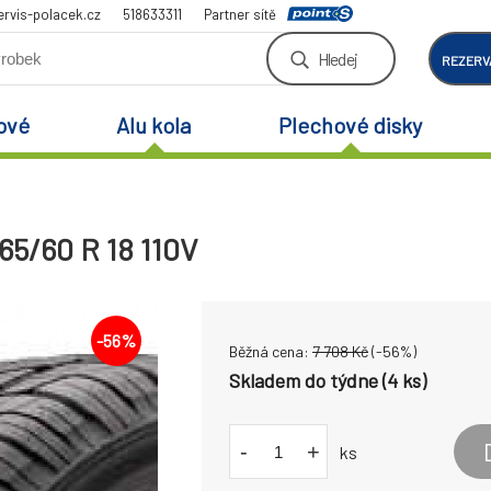
rvis-polacek.cz
518633311
Partner sítě
Hledej
REZERV
ové
Alu kola
Plechové disky
5/60 R 18 110V
-
56
%
Běžná cena:
7 708
Kč
(-
56
%)
Skladem do týdne (4 ks)
-
+
ks