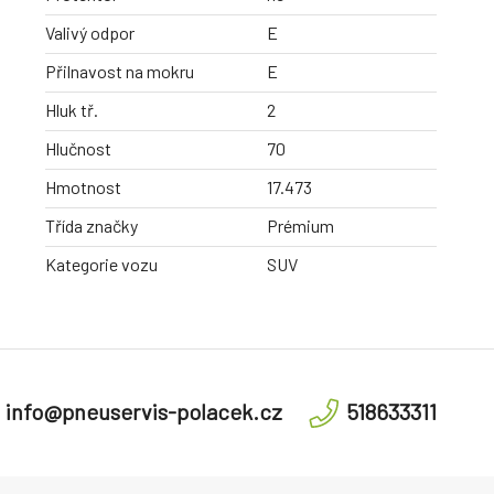
Valivý odpor
E
Přilnavost na mokru
E
Hluk tř.
2
Hlučnost
70
Hmotnost
17.473
Třída značky
Prémium
Kategorie vozu
SUV
info@pneuservis-polacek.cz
518633311