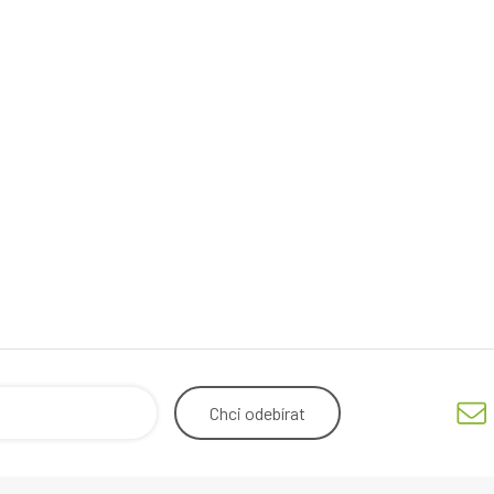
Chci
odebírat