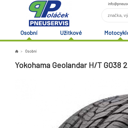
info@pneuse
Osobní
Užitkové
Motocykl
Osobní
Yokohama Geolandar H/T G038 26