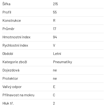
Šířka
215
Profil
55
Konstrukce
R
Průměr
17
Hmotnostní index
94
Rychlostní index
V
Období
Letní
Kategorie zboží
Pneumatiky
Dojezdová
ne
Protektor
ne
Valivý odpor
E
Přilnavost na mokru
C
Hluk tř.
2