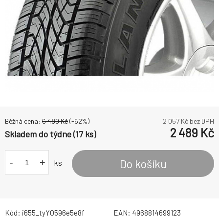
Běžná cena:
6 480
Kč
(-
62
%)
2 057
Kč bez DPH
2 489
Kč
Skladem do týdne (17 ks)
-
+
Do košíku
ks
Kód:
i655_tyYO596e5e8f
EAN:
4968814699123