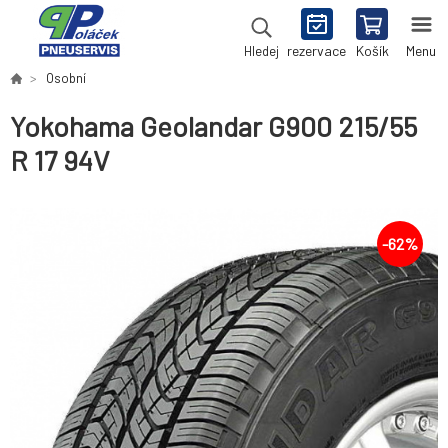
rezervace
Košík
Menu
Hledej
Osobní
Yokohama Geolandar G900 215/55
R 17 94V
-
62
%