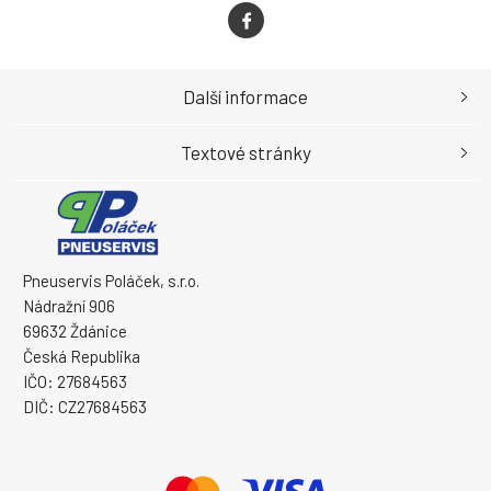
Další informace
Textové stránky
Pneuservis Poláček, s.r.o.
Nádražní 906
69632 Ždánice
Česká Republika
IČO: 27684563
DIČ: CZ27684563