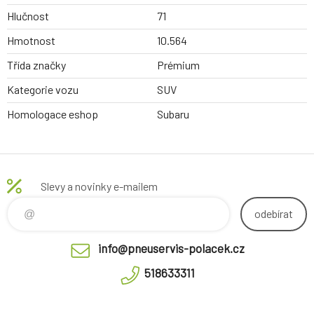
Hlučnost
71
Hmotnost
10.564
Třída značky
Prémium
Kategorie vozu
SUV
Homologace eshop
Subaru
Slevy a novinky e-mailem
odebírat
info@pneuservis-polacek.cz
518633311