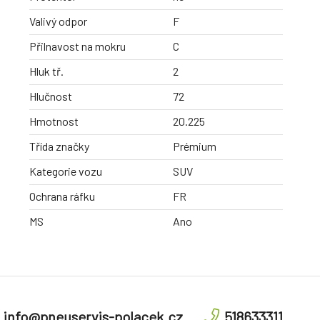
Valivý odpor
F
Přilnavost na mokru
C
Hluk tř.
2
Hlučnost
72
Hmotnost
20.225
Třída značky
Prémium
Kategorie vozu
SUV
Ochrana ráfku
FR
MS
Ano
info@pneuservis-polacek.cz
518633311