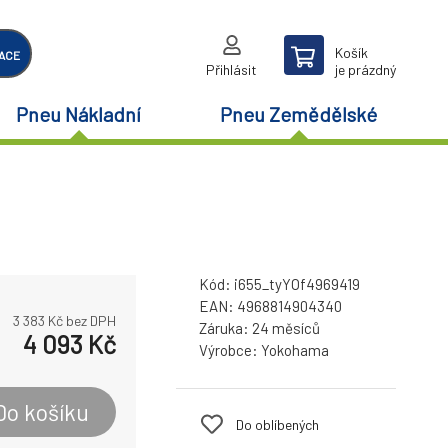
Košík
ACE
Přihlásit
je prázdný
Pneu Nákladní
Pneu Zemědělské
Kód:
i655_tyYOf4969419
EAN:
4968814904340
3 383
Kč bez DPH
Záruka:
24 měsíců
4 093
Kč
Výrobce:
Yokohama
Do košíku
Do oblíbených