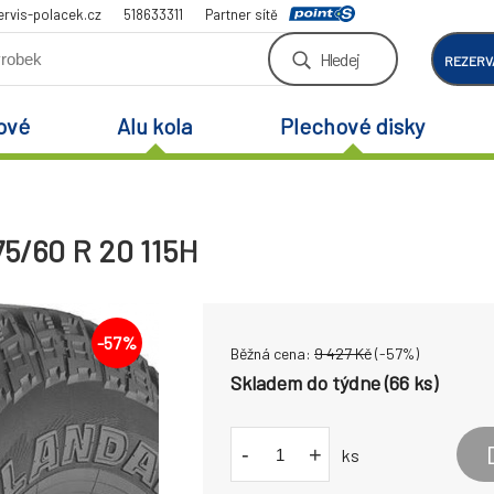
rvis-polacek.cz
518633311
Partner sítě
Hledej
REZERV
ové
Alu kola
Plechové disky
5/60 R 20 115H
-
57
%
Běžná cena:
9 427
Kč
(-
57
%)
Skladem do týdne (66 ks)
-
+
ks