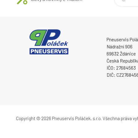
Pneuservis Poláč
Nádražní 906
69632 Ždánice
Česká Republik
IČO: 27684563
DIČ: CZ276845
Copyright © 2026 Pneuservis Poláček, s.r.o.
Všechna práva vy