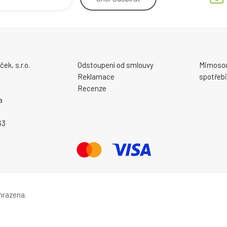
ek, s.r.o.
Odstoupení od smlouvy
Mimosou
Reklamace
spotřebi
Recenze
a
63
hrazena.