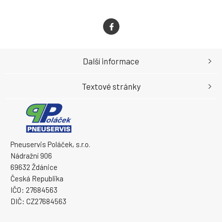
Další informace
Textové stránky
Pneuservis Poláček, s.r.o.
Nádražní 906
69632 Ždánice
Česká Republika
IČO: 27684563
DIČ: CZ27684563