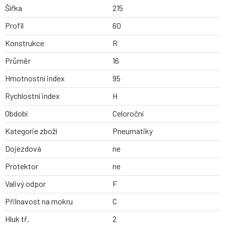
Šířka
215
Profil
60
Konstrukce
R
Průměr
16
Hmotnostní index
95
Rychlostní index
H
Období
Celoroční
Kategorie zboží
Pneumatiky
Dojezdová
ne
Protektor
ne
Valivý odpor
F
Přilnavost na mokru
C
Hluk tř.
2