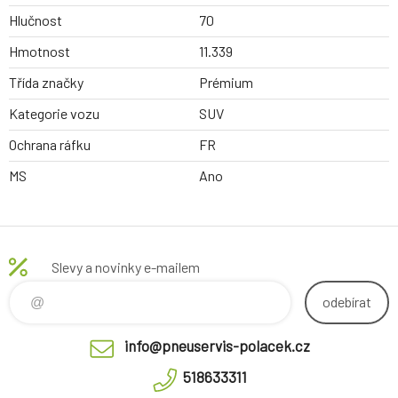
Hlučnost
70
Hmotnost
11.339
Třída značky
Prémium
Kategorie vozu
SUV
Ochrana ráfku
FR
MS
Ano
Slevy a novinky e-mailem
odebírat
info@pneuservis-polacek.cz
518633311