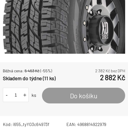
Běžná cena:
6 463
Kč
(-
55
%)
2 382
Kč bez DPH
2 882
Kč
Skladem do týdne (11 ks)
-
+
Do košíku
ks
Kód:
i655_tyYO3c64973f
EAN:
4968814922979