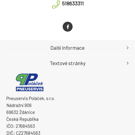
518633311
Další informace
Textové stránky
Pneuservis Poláček, s.r.o.
Nádražní 906
69632 Ždánice
Česká Republika
IČO: 27684563
DIČ: CZ27684563