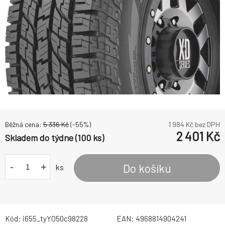
Běžná cena:
5 336
Kč
(-
55
%)
1 984
Kč bez DPH
2 401
Kč
Skladem do týdne (100 ks)
-
+
Do košíku
ks
Kód:
i655_tyYO50c98228
EAN:
4968814904241