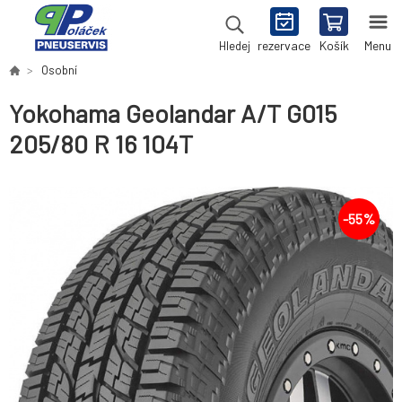
rezervace
Košík
Menu
Hledej
Osobní
Yokohama Geolandar A/T G015
205/80 R 16 104T
-
55
%