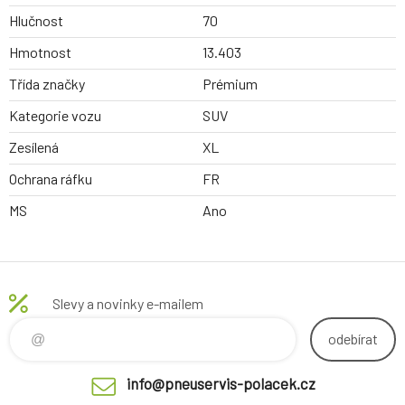
Hlučnost
70
Hmotnost
13.403
Třída značky
Prémium
Kategorie vozu
SUV
Zesílená
XL
Ochrana ráfku
FR
MS
Ano
Slevy a novinky e-mailem
odebírat
info@pneuservis-polacek.cz