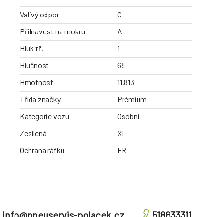
Valivý odpor
C
Přilnavost na mokru
A
Hluk tř.
1
Hlučnost
68
Hmotnost
11.813
Třída značky
Prémium
Kategorie vozu
Osobní
Zesílená
XL
Ochrana ráfku
FR
info@pneuservis-polacek.cz
518633311