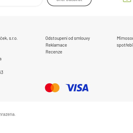
ek, s.r.o.
Odstoupení od smlouvy
Mimosou
Reklamace
spotřebi
Recenze
a
63
hrazena.