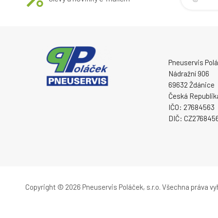
Pneuservis Poláč
Nádražní 906
69632 Ždánice
Česká Republik
IČO: 27684563
DIČ: CZ276845
Copyright © 2026 Pneuservis Poláček, s.r.o.
Všechna práva vy