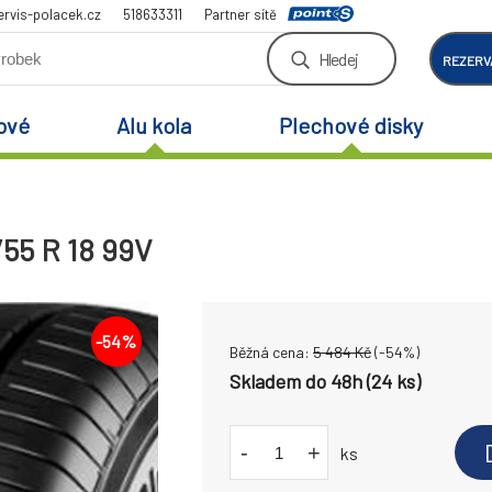
rvis-polacek.cz
518633311
Partner sítě
Hledej
REZERV
ové
Alu kola
Plechové disky
55 R 18 99V
-
54
%
Běžná cena:
5 484
Kč
(-
54
%)
Skladem do 48h (24 ks)
-
+
ks