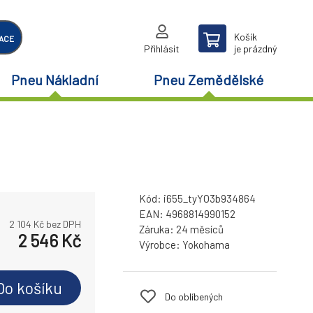
Košík
ACE
Přihlásit
je prázdný
Pneu Nákladní
Pneu Zemědělské
Kód:
i655_tyYO3b934864
EAN:
4968814990152
2 104
Kč bez DPH
Záruka:
24 měsíců
2 546
Kč
Výrobce:
Yokohama
Do košíku
Do oblíbených