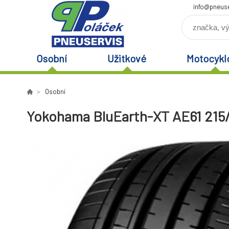
info@pneuse
Osobní
Užitkové
Motocykl
Osobní
Yokohama BluEarth-XT AE61 215/