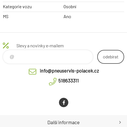
Kategorie vozu
Osobní
MS
Ano
Slevy a novinky e-mailem
odebírat
info@pneuservis-polacek.cz
518633311
Další informace