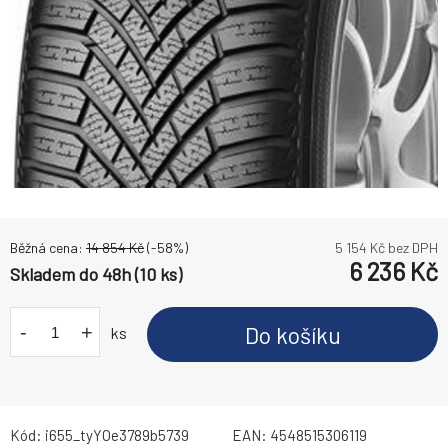
Běžná cena:
14 854
Kč
(-
58
%)
5 154
Kč bez DPH
6 236
Kč
Skladem do 48h (10 ks)
-
+
Do košíku
ks
Kód:
i655_tyYOe3789b5739
EAN:
4548515306119