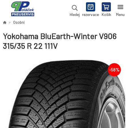
rezervace
Košík
Menu
Hledej
Osobní
Yokohama BluEarth-Winter V906
315/35 R 22 111V
-
58
%