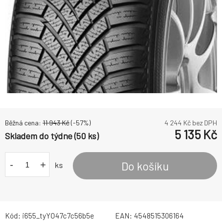
Běžná cena:
11 943
Kč
(-
57
%)
4 244
Kč bez DPH
5 135
Kč
Skladem do týdne (50 ks)
-
+
Do košíku
ks
Kód:
i655_tyYO47c7c56b5e
EAN:
4548515306164