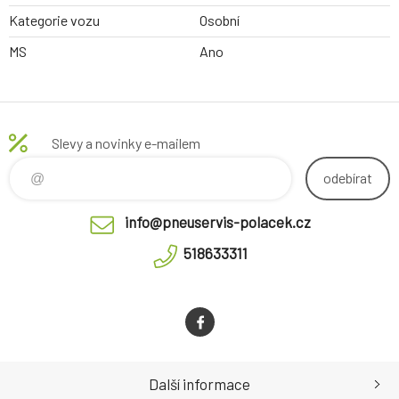
Kategorie vozu
Osobní
MS
Ano
Slevy a novinky e-mailem
odebírat
info@pneuservis-polacek.cz
518633311
Další informace