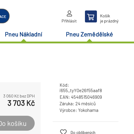
Košík
ACE
Přihlásit
je prázdný
Pneu Nákladní
Pneu Zemědělské
Kód:
i655_tyYOe26f55aaf8
3 060
Kč bez DPH
EAN:
4548515046909
3 703
Kč
Záruka:
24 měsíců
Výrobce:
Yokohama
Do košíku
Do oblíbených