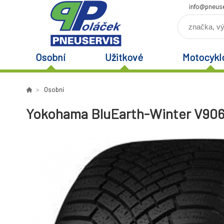
info@pneuse
Osobní
Užitkové
Motocykl
Osobní
Yokohama BluEarth-Winter V906 