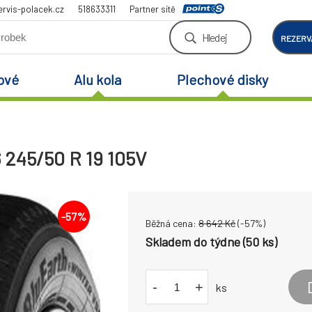
rvis-polacek.cz
518633311
Partner sítě
Hledej
REZERV
ové
Alu kola
Plechové disky
245/50 R 19 105V
-
57
%
Běžná cena:
8 642
Kč
(-
57
%)
Skladem do týdne (50 ks)
-
+
ks