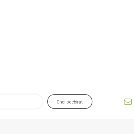
Chci
odebírat