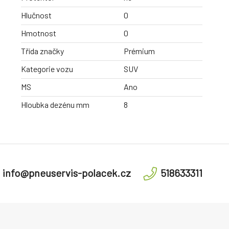
Hlučnost
0
Hmotnost
0
Třída značky
Prémium
Kategorie vozu
SUV
MS
Ano
Hloubka dezénu mm
8
info@pneuservis-polacek.cz
518633311