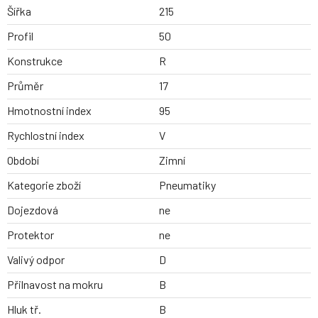
Šířka
215
Profil
50
Konstrukce
R
Průměr
17
Hmotnostní index
95
Rychlostní index
V
Období
Zimní
Kategorie zboží
Pneumatiky
Dojezdová
ne
Protektor
ne
Valivý odpor
D
Přilnavost na mokru
B
Hluk tř.
B