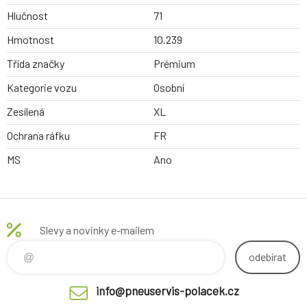
Hlučnost
71
Hmotnost
10.239
Třída značky
Prémium
Kategorie vozu
Osobní
Zesílená
XL
Ochrana ráfku
FR
MS
Ano
Slevy a novinky e-mailem
odebírat
info@pneuservis-polacek.cz