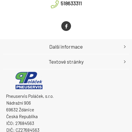
518633311
Další informace
Textové stránky
Pneuservis Poláček, s.r.o.
Nádražní 906
69632 Ždánice
Česká Republika
IČO: 27684563
DIČ: CZ27684563