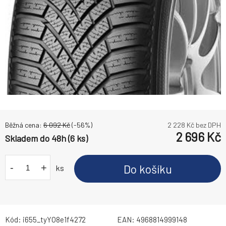
Běžná cena:
6 092
Kč
(-
56
%)
2 228
Kč bez DPH
2 696
Kč
Skladem do 48h (6 ks)
-
+
Do košíku
ks
Kód:
i655_tyYO8e1f4272
EAN:
4968814999148