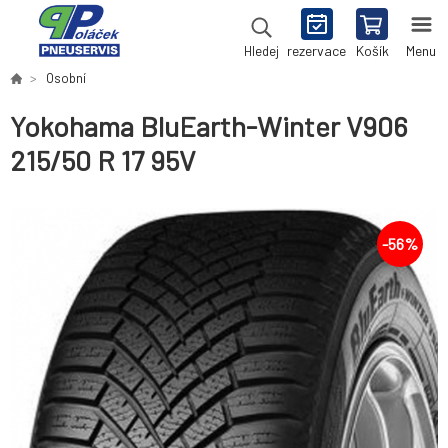
rezervace
Košík
Menu
Hledej
Osobní
Yokohama BluEarth-Winter V906
215/50 R 17 95V
-
56
%