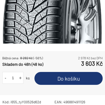
Běžná cena:
8 282
Kč
(-
56
%)
2 978
Kč bez DPH
3 603
Kč
Skladem do 48h (48 ks)
-
+
Do košíku
ks
Kód:
i655_tyYO0526d62d
EAN:
4968814911126