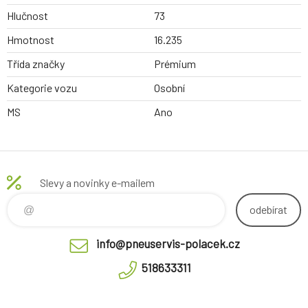
Hlučnost
73
Hmotnost
16.235
Třída značky
Prémium
Kategorie vozu
Osobní
MS
Ano
Slevy a novinky e-mailem
odebírat
info@pneuservis-polacek.cz
518633311