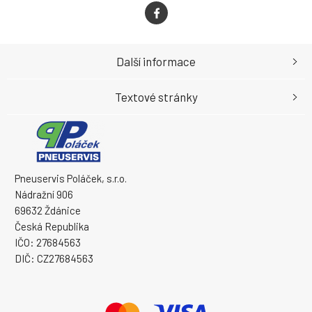
Další informace
Textové stránky
Pneuservis Poláček, s.r.o.
Nádražní 906
69632 Ždánice
Česká Republika
IČO: 27684563
DIČ: CZ27684563