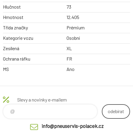
Hlučnost
73
Hmotnost
12.405
Třída značky
Prémium
Kategorie vozu
Osobní
Zesílená
XL
Ochrana ráfku
FR
MS
Ano
Slevy a novinky e-mailem
odebírat
info@pneuservis-polacek.cz