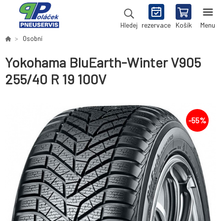
rezervace
Košík
Menu
Hledej
Osobní
Yokohama BluEarth-Winter V905
255/40 R 19 100V
-
55
%