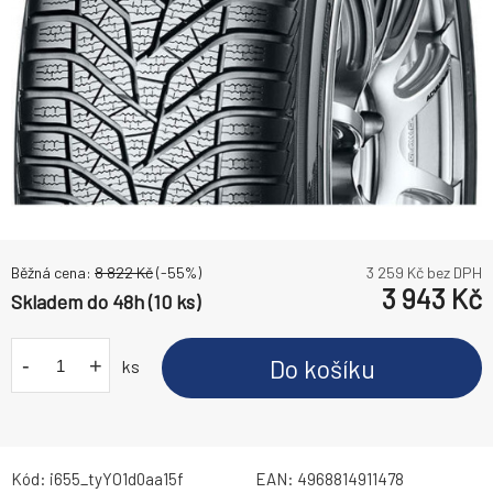
Běžná cena:
8 822
Kč
(-
55
%)
3 259
Kč bez DPH
3 943
Kč
Skladem do 48h (10 ks)
-
+
Do košíku
ks
Kód:
i655_tyYO1d0aa15f
EAN:
4968814911478