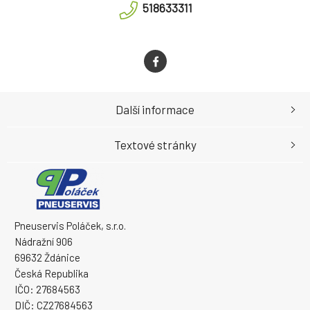
518633311
Další informace
Textové stránky
Pneuservis Poláček, s.r.o.
Nádražní 906
69632 Ždánice
Česká Republika
IČO: 27684563
DIČ: CZ27684563