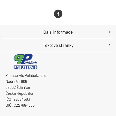
Další informace
Textové stránky
Pneuservis Poláček, s.r.o.
Nádražní 906
69632 Ždánice
Česká Republika
IČO: 27684563
DIČ: CZ27684563