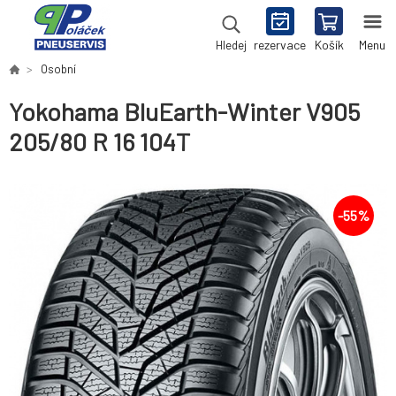
rezervace
Košík
Menu
Hledej
Osobní
Yokohama BluEarth-Winter V905
205/80 R 16 104T
-
55
%