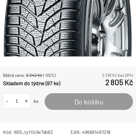
Běžná cena:
6 242
Kč
(-
55
%)
2 318
Kč bez DPH
2 805
Kč
Skladem do týdne (97 ks)
-
+
Do košíku
ks
Kód:
i655_tyYOc9e7db62
EAN:
4968814911218