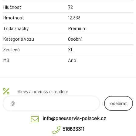
Hlučnost
72
Hmotnost
12.333
Třída značky
Prémium
Kategorie vozu
Osobní
Zesílená
XL
MS
Ano
Slevy a novinky e-mailem
odebírat
info@pneuservis-polacek.cz
518633311