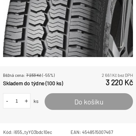
Běžná cena:
7 233
Kč
(-
55
%)
2 661
Kč bez DPH
3 220
Kč
Skladem do týdne (100 ks)
-
+
Do košíku
ks
Kód:
i655_tyYO3bdc10ec
EAN:
4548515007467