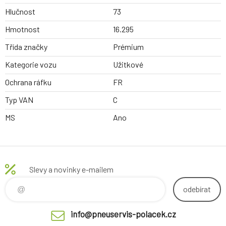
Hlučnost
73
Hmotnost
16.295
Třída značky
Prémium
Kategorie vozu
Užitkové
Ochrana ráfku
FR
Typ VAN
C
MS
Ano
Slevy a novinky e-mailem
odebírat
info@pneuservis-polacek.cz