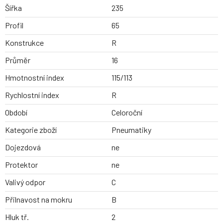
Šířka
235
Profil
65
Konstrukce
R
Průměr
16
Hmotnostní index
115/113
Rychlostní index
R
Období
Celoroční
Kategorie zboží
Pneumatiky
Dojezdová
ne
Protektor
ne
Valivý odpor
C
Přilnavost na mokru
B
Hluk tř.
2