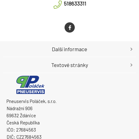
518633311
Další informace
Textové stránky
Pneuservis Poláček, s.r.o.
Nádražní 906
69632 Ždánice
Česká Republika
IČO: 27684563
DIČ: CZ27684563