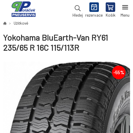
rezervace
Košík
Menu
Hledej
Užitkové
Yokohama BluEarth-Van RY61
235/65 R 16C 115/113R
-
55
%