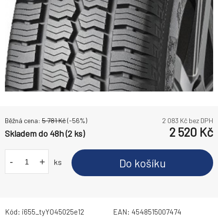
Běžná cena:
5 781
Kč
(-
56
%)
2 083
Kč bez DPH
2 520
Kč
Skladem do 48h (2 ks)
-
+
Do košíku
ks
Kód:
i655_tyYO45025e12
EAN:
4548515007474