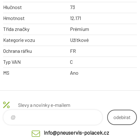
Hlučnost
73
Hmotnost
12.171
Třída značky
Prémium
Kategorie vozu
Užitkové
Ochrana ráfku
FR
Typ VAN
C
MS
Ano
Slevy a novinky e-mailem
odebírat
info@pneuservis-polacek.cz