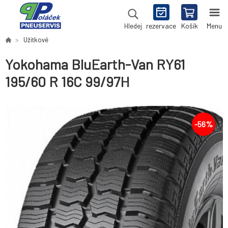
rezervace
Košík
Menu
Hledej
Užitkové
Yokohama BluEarth-Van RY61
195/60 R 16C 99/97H
-
56
%