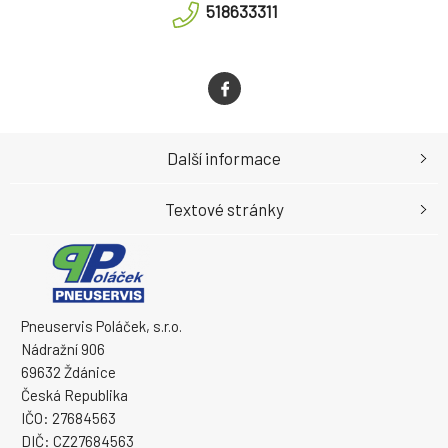
518633311
Další informace
Textové stránky
Pneuservis Poláček, s.r.o.
Nádražní 906
69632 Ždánice
Česká Republika
IČO: 27684563
DIČ: CZ27684563