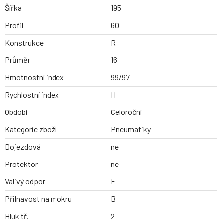
Šířka
195
Profil
60
Konstrukce
R
Průměr
16
Hmotnostní index
99/97
Rychlostní index
H
Období
Celoroční
Kategorie zboží
Pneumatiky
Dojezdová
ne
Protektor
ne
Valivý odpor
E
Přilnavost na mokru
B
Hluk tř.
2