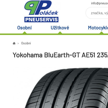
info@pneuse
Osobní
Užitkové
Motocykl
Osobní
Yokohama BluEarth-GT AE51 235