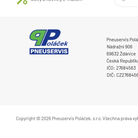
Pneuservis Poláč
Nádražní 906
69632 Ždánice
Česká Republik
IČO: 27684563
DIČ: CZ276845
Copyright © 2026 Pneuservis Poláček, s.r.o.
Všechna práva vy