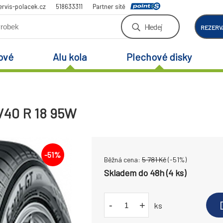
rvis-polacek.cz
518633311
Partner sítě
Hledej
REZERV
ové
Alu kola
Plechové disky
/40 R 18 95W
-
51
%
Běžná cena:
5 781
Kč
(-
51
%)
Skladem do 48h (4 ks)
-
+
ks