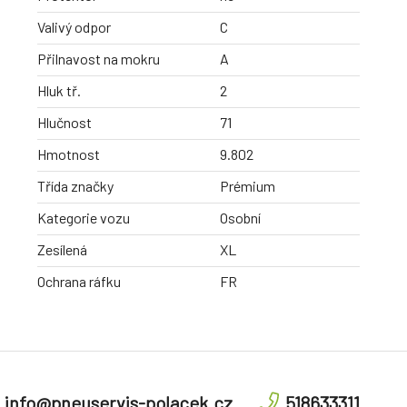
Valivý odpor
C
Přilnavost na mokru
A
Hluk tř.
2
Hlučnost
71
Hmotnost
9.802
Třída značky
Prémium
Kategorie vozu
Osobní
Zesílená
XL
Ochrana ráfku
FR
info@pneuservis-polacek.cz
518633311