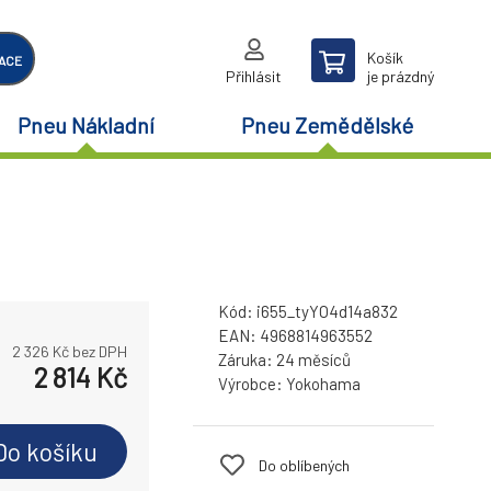
Košík
ACE
Přihlásit
je prázdný
Pneu Nákladní
Pneu Zemědělské
Kód:
i655_tyYO4d14a832
EAN:
4968814963552
2 326
Kč bez DPH
Záruka:
24 měsíců
2 814
Kč
Výrobce:
Yokohama
Do košíku
Do oblíbených