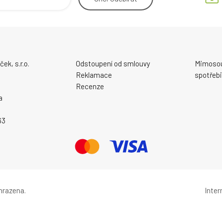
ek, s.r.o.
Odstoupení od smlouvy
Mimosou
Reklamace
spotřebi
Recenze
a
63
hrazena.
Inte