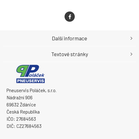
Další informace
Textové stránky
Pneuservis Poláček, s.r.o.
Nádražní 906
69632 Ždánice
Česká Republika
IČO: 27684563
DIČ: CZ27684563