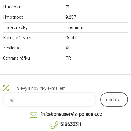
Hlučnost
71
Hmotnost
9.257
Třída značky
Prémium
Kategorie vozu
Osobní
Zesílená
XL
Ochrana ráfku
FR
Slevy a novinky e-mailem
odebírat
info@pneuservis-polacek.cz
518633311