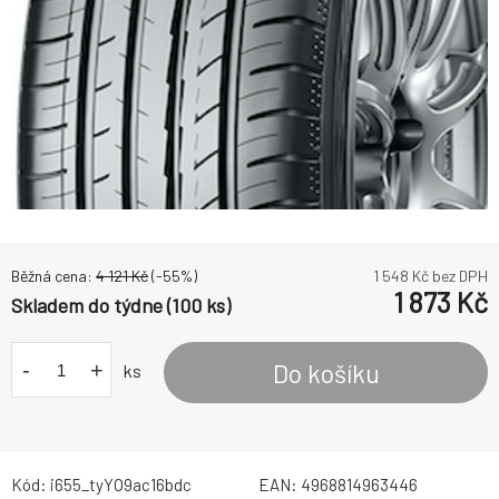
Běžná cena:
4 121
Kč
(-
55
%)
1 548
Kč bez DPH
1 873
Kč
Skladem do týdne (100 ks)
-
+
Do košíku
ks
Kód:
i655_tyYO9ac16bdc
EAN:
4968814963446