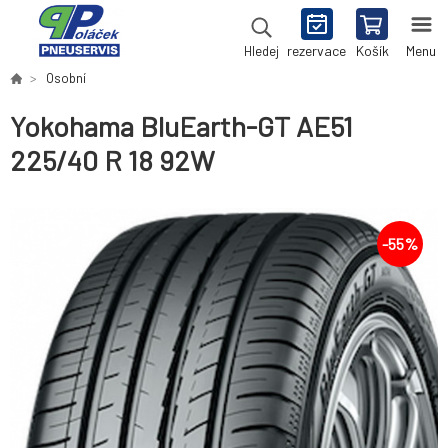
rezervace
Košík
Menu
Hledej
Osobní
Yokohama BluEarth-GT AE51
225/40 R 18 92W
-
55
%