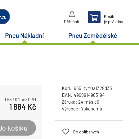
Košík
ACE
Přihlásit
je prázdný
Pneu Nákladní
Pneu Zemědělské
Kód:
i655_tyYOa1328d33
EAN:
4968814963194
1 557
Kč bez DPH
Záruka:
24 měsíců
1 884
Kč
Výrobce:
Yokohama
Do košíku
Do oblíbených