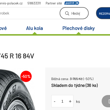
rvis-polacek.cz
518633311
Partner sítě
Hledej
REZERV
ové
Alu kola
Plechové disky
45 R 16 84V
-
50
%
Běžná cena:
3 765
Kč
(-
50
%)
Skladem do týdne (36 ks)
-
+
ks