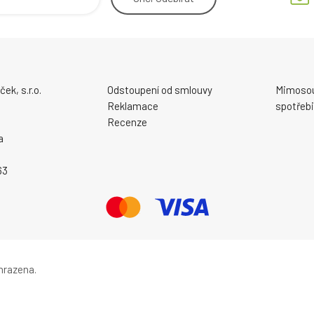
ek, s.r.o.
Odstoupení od smlouvy
Mimosou
Reklamace
spotřebi
Recenze
a
63
hrazena.