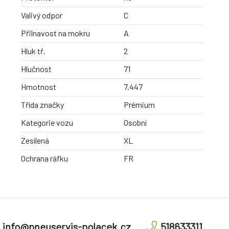
Valivý odpor
C
Přilnavost na mokru
A
Hluk tř.
2
Hlučnost
71
Hmotnost
7.447
Třída značky
Prémium
Kategorie vozu
Osobní
Zesílená
XL
Ochrana ráfku
FR
info@pneuservis-polacek.cz
518633311