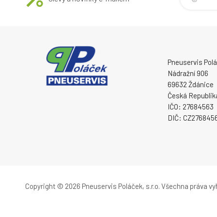
Pneuservis Poláč
Nádražní 906
69632 Ždánice
Česká Republik
IČO: 27684563
DIČ: CZ276845
Copyright © 2026 Pneuservis Poláček, s.r.o.
Všechna práva vy