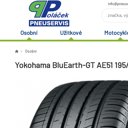
info@pneuse
Osobní
Užitkové
Motocykl
Osobní
Yokohama BluEarth-GT AE51 195/