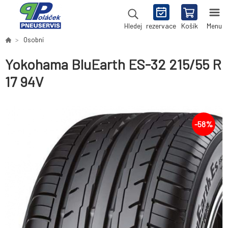
rezervace
Košík
Menu
Hledej
Osobní
Yokohama BluEarth ES-32 215/55 R
17 94V
-
58
%