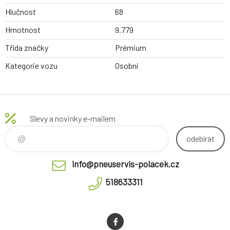
Hlučnost
68
Hmotnost
9.779
Třída značky
Prémium
Kategorie vozu
Osobní
Slevy a novinky e-mailem
odebírat
info@pneuservis-polacek.cz
518633311