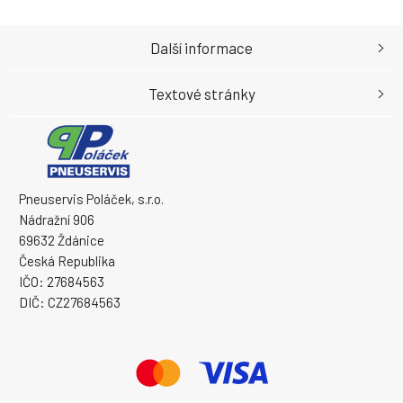
Další informace
Textové stránky
Pneuservis Poláček, s.r.o.
Nádražní 906
69632 Ždánice
Česká Republika
IČO: 27684563
DIČ: CZ27684563