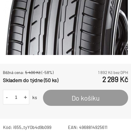
Běžná cena:
5 400
Kč
(-
58
%)
1 892
Kč bez DPH
2 289
Kč
Skladem do týdne (50 ks)
-
+
Do košíku
ks
Kód:
i655_tyYOb4d9b099
EAN:
4968814925611