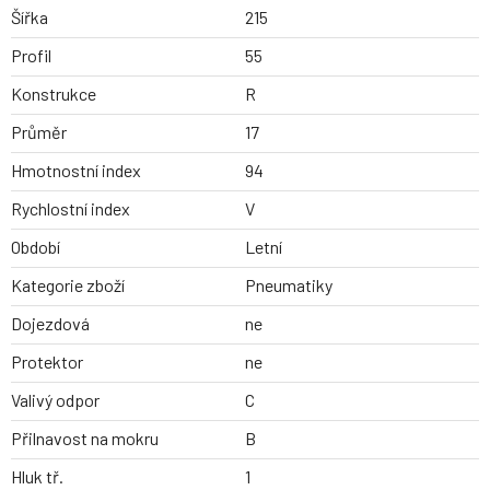
Šířka
215
Profil
55
Konstrukce
R
Průměr
17
Hmotnostní index
94
Rychlostní index
V
Období
Letní
Kategorie zboží
Pneumatiky
Dojezdová
ne
Protektor
ne
Valivý odpor
C
Přilnavost na mokru
B
Hluk tř.
1