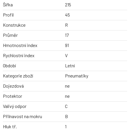
Šířka
215
Profil
45
Konstrukce
R
Průměr
17
Hmotnostní index
91
Rychlostní index
V
Období
Letní
Kategorie zboží
Pneumatiky
Dojezdová
ne
Protektor
ne
Valivý odpor
C
Přilnavost na mokru
B
Hluk tř.
1