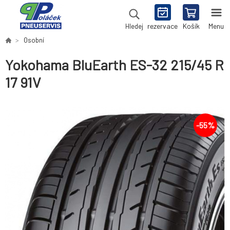
rezervace
Košík
Menu
Hledej
Osobní
Yokohama BluEarth ES-32 215/45 R
17 91V
-
55
%