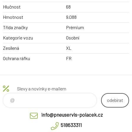
Hlučnost
68
Hmotnost
9.088
Třída značky
Prémium
Kategorie vozu
Osobní
Zesílená
XL
Ochrana ráfku
FR
Slevy a novinky e-mailem
odebírat
info@pneuservis-polacek.cz
518633311