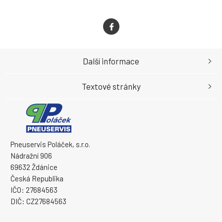
Další informace
Textové stránky
Pneuservis Poláček, s.r.o.
Nádražní 906
69632 Ždánice
Česká Republika
IČO: 27684563
DIČ: CZ27684563