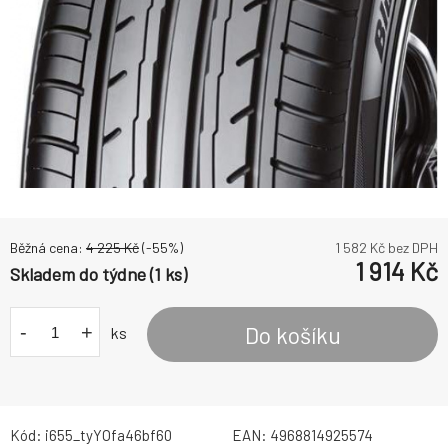
Běžná cena:
4 225
Kč
(-
55
%)
1 582
Kč bez DPH
1 914
Kč
Skladem do týdne (1 ks)
-
+
Do košíku
ks
Kód:
i655_tyYOfa46bf60
EAN:
4968814925574