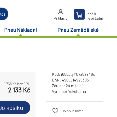
Košík
ACE
Přihlásit
je prázdný
Pneu Nákladní
Pneu Zemědělské
Kód:
i655_tyYO7a52e46c
EAN:
4968814925383
1 763
Kč bez DPH
Záruka:
24 měsíců
2 133
Kč
Výrobce:
Yokohama
Do košíku
Do oblíbených