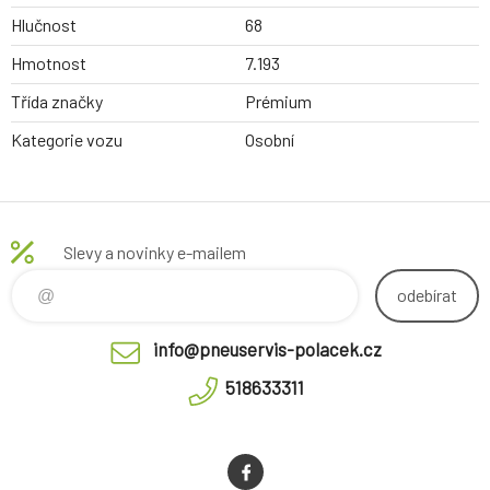
Hlučnost
68
Hmotnost
7.193
Třída značky
Prémium
Kategorie vozu
Osobní
Slevy a novinky e-mailem
odebírat
info@pneuservis-polacek.cz
518633311