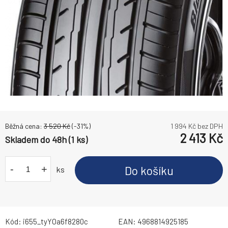
Běžná cena:
3 520
Kč
(-
31
%)
1 994
Kč bez DPH
2 413
Kč
Skladem do 48h (1 ks)
-
+
Do košíku
ks
Kód:
i655_tyYOa6f8280c
EAN:
4968814925185