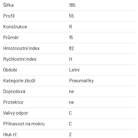
Šířka
185
Profil
55
Konstrukce
R
Průměr
15
Hmotnostní index
82
Rychlostní index
H
Období
Letní
Kategorie zboží
Pneumatiky
Dojezdová
ne
Protektor
ne
Valivý odpor
C
Přilnavost na mokru
C
Hluk tř.
2