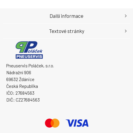
Další informace
Textové stránky
Pneuservis Poláček, s.r.o.
Nádražní 906
69632 Ždánice
Česká Republika
IČO: 27684563
DIČ: CZ27684563