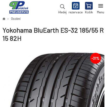
rezervace
Košík
Menu
Hledej
Osobní
Yokohama BluEarth ES-32 185/55 R
15 82H
-
31
%