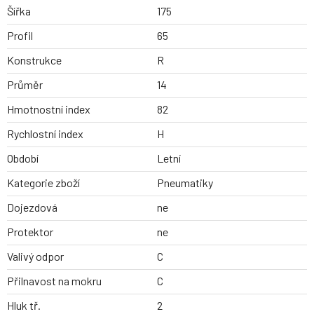
Šířka
175
Profil
65
Konstrukce
R
Průměr
14
Hmotnostní index
82
Rychlostní index
H
Období
Letní
Kategorie zboží
Pneumatiky
Dojezdová
ne
Protektor
ne
Valivý odpor
C
Přilnavost na mokru
C
Hluk tř.
2