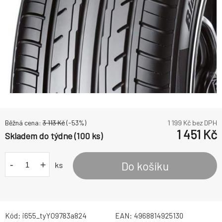
Běžná cena:
3 113
Kč
(-
53
%)
1 199
Kč bez DPH
1 451
Kč
Skladem do týdne (100 ks)
-
+
Do košíku
ks
Kód:
i655_tyYO9783a824
EAN:
4968814925130