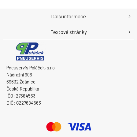
Další informace
Textové stránky
Pneuservis Poláček, s.r.o.
Nádražní 906
69632 Ždánice
Česká Republika
IČO: 27684563
DIČ: CZ27684563