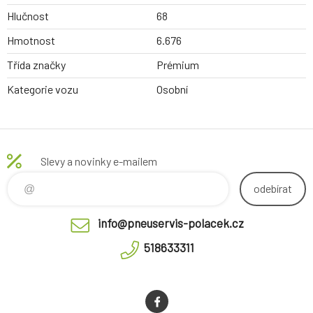
Hlučnost
68
Hmotnost
6.676
Třída značky
Prémium
Kategorie vozu
Osobní
Slevy a novinky e-mailem
odebírat
info@pneuservis-polacek.cz
518633311