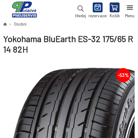
rezervace
Košík
Menu
Hledej
Osobní
Yokohama BluEarth ES-32 175/65 R
14 82H
-
53
%