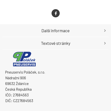
Další informace
Textové stránky
Pneuservis Poláček, s.r.o.
Nádražní 906
69632 Ždánice
Česká Republika
IČO: 27684563
DIČ: CZ27684563