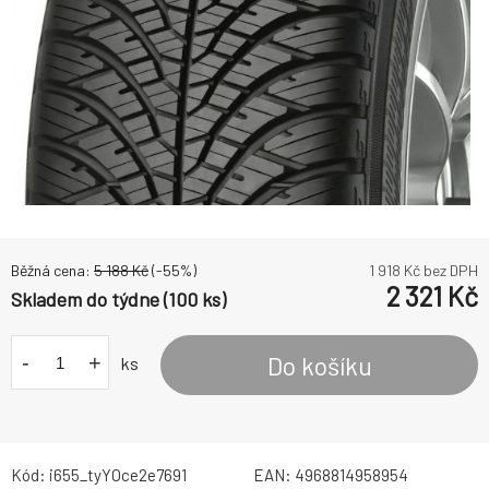
Běžná cena:
5 188
Kč
(-
55
%)
1 918
Kč bez DPH
2 321
Kč
Skladem do týdne (100 ks)
-
+
Do košíku
ks
Kód:
i655_tyYOce2e7691
EAN:
4968814958954