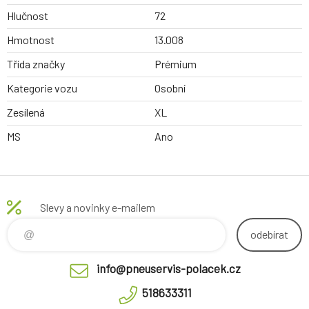
Hlučnost
72
Hmotnost
13.008
Třída značky
Prémium
Kategorie vozu
Osobní
Zesílená
XL
MS
Ano
Slevy a novinky e-mailem
odebírat
info@pneuservis-polacek.cz
518633311