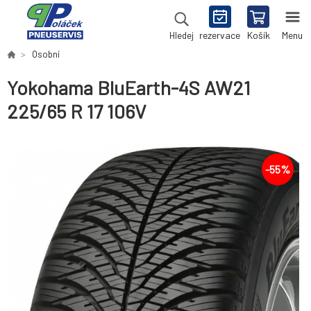
rezervace
Košík
Menu
Hledej
Osobní
Yokohama BluEarth-4S AW21
225/65 R 17 106V
-
55
%