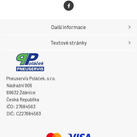
Další informace
Textové stránky
Pneuservis Poláček, s.r.o.
Nádražní 906
69632 Ždánice
Česká Republika
IČO: 27684563
DIČ: CZ27684563