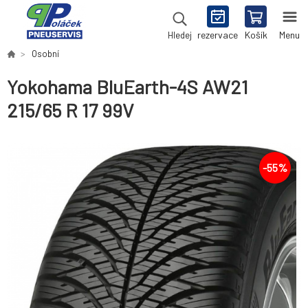
rezervace
Košík
Menu
Hledej
Osobní
Yokohama BluEarth-4S AW21
215/65 R 17 99V
-
55
%