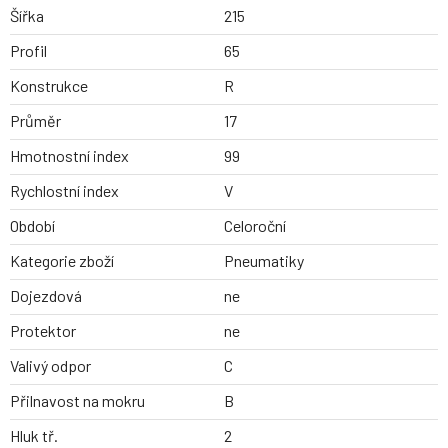
Šířka
215
Profil
65
Konstrukce
R
Průměr
17
Hmotnostní index
99
Rychlostní index
V
Období
Celoroční
Kategorie zboží
Pneumatiky
Dojezdová
ne
Protektor
ne
Valivý odpor
C
Přilnavost na mokru
B
Hluk tř.
2