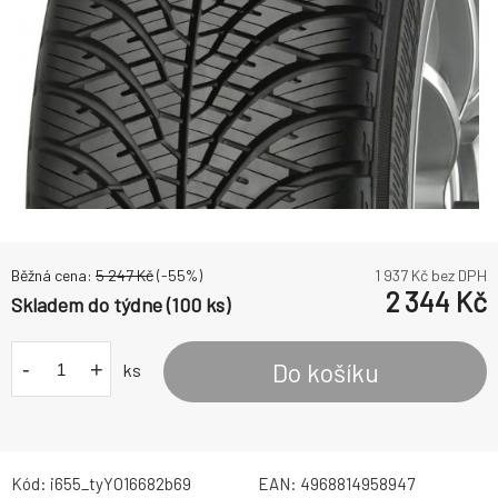
Běžná cena:
5 247
Kč
(-
55
%)
1 937
Kč bez DPH
2 344
Kč
Skladem do týdne (100 ks)
-
+
Do košíku
ks
Kód:
i655_tyYO16682b69
EAN:
4968814958947