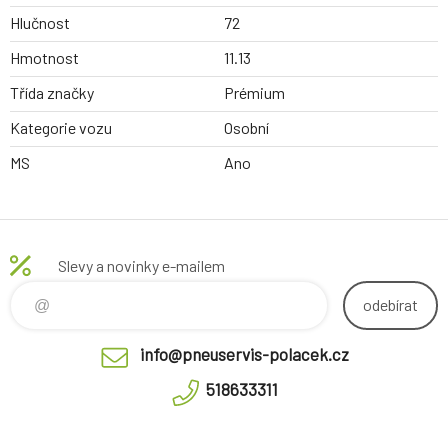
Hlučnost
72
Hmotnost
11.13
Třída značky
Prémium
Kategorie vozu
Osobní
MS
Ano
Slevy a novinky e-mailem
odebírat
info@pneuservis-polacek.cz
518633311