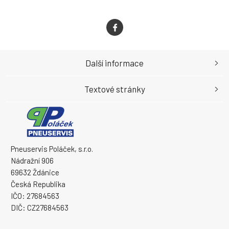
Další informace
Textové stránky
Pneuservis Poláček, s.r.o.
Nádražní 906
69632 Ždánice
Česká Republika
IČO: 27684563
DIČ: CZ27684563