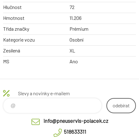
Hlučnost
72
Hmotnost
11.206
Třída značky
Prémium
Kategorie vozu
Osobní
Zesílená
XL
MS
Ano
Slevy a novinky e-mailem
odebírat
info@pneuservis-polacek.cz
518633311