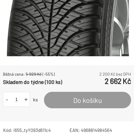
Běžná cena:
5 929
Kč
(-
55
%)
2 200
Kč bez DPH
2 662
Kč
Skladem do týdne (100 ks)
-
+
Do košíku
ks
Kód:
i655_tyYO93d611c4
EAN:
4968814984564