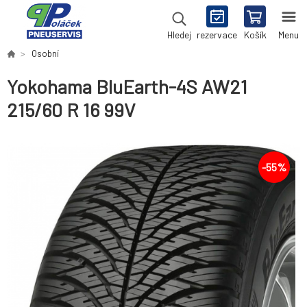
rezervace
Košík
Menu
Hledej
Osobní
Yokohama BluEarth-4S AW21
215/60 R 16 99V
-
55
%