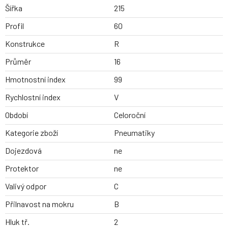
Šířka
215
Profil
60
Konstrukce
R
Průměr
16
Hmotnostní index
99
Rychlostní index
V
Období
Celoroční
Kategorie zboží
Pneumatiky
Dojezdová
ne
Protektor
ne
Valivý odpor
C
Přilnavost na mokru
B
Hluk tř.
2