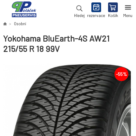
rezervace
Košík
Menu
Hledej
Osobní
Yokohama BluEarth-4S AW21
215/55 R 18 99V
-
55
%