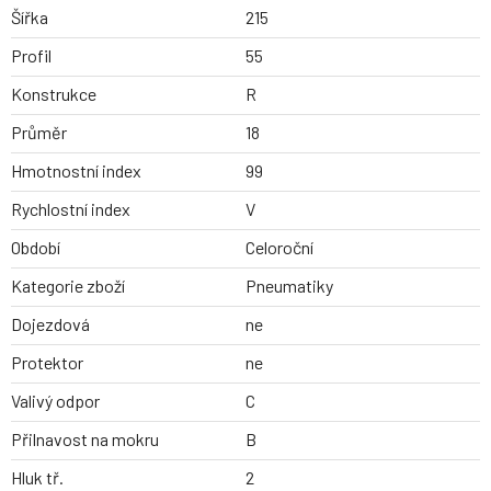
Šířka
215
Profil
55
Konstrukce
R
Průměr
18
Hmotnostní index
99
Rychlostní index
V
Období
Celoroční
Kategorie zboží
Pneumatiky
Dojezdová
ne
Protektor
ne
Valivý odpor
C
Přilnavost na mokru
B
Hluk tř.
2