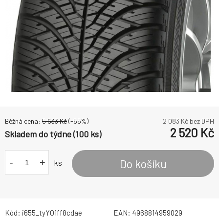
Běžná cena:
5 633
Kč
(-
55
%)
2 083
Kč bez DPH
2 520
Kč
Skladem do týdne (100 ks)
-
+
Do košíku
ks
Kód:
i655_tyYO1ff8cdae
EAN:
4968814959029