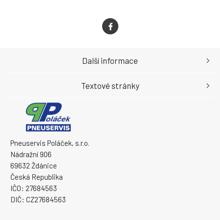
Další informace
Textové stránky
Pneuservis Poláček, s.r.o.
Nádražní 906
69632 Ždánice
Česká Republika
IČO: 27684563
DIČ: CZ27684563