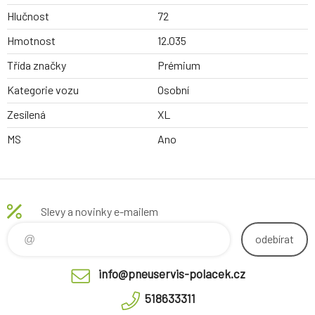
Hlučnost
72
Hmotnost
12.035
Třída značky
Prémium
Kategorie vozu
Osobní
Zesílená
XL
MS
Ano
Slevy a novinky e-mailem
odebírat
info@pneuservis-polacek.cz
518633311