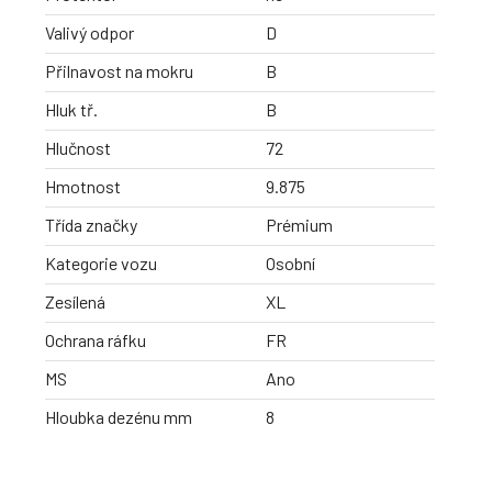
Valivý odpor
D
Přilnavost na mokru
B
Hluk tř.
B
Hlučnost
72
Hmotnost
9.875
Třída značky
Prémium
Kategorie vozu
Osobní
Zesílená
XL
Ochrana ráfku
FR
MS
Ano
Hloubka dezénu mm
8