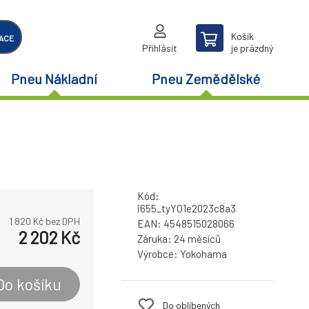
Košík
ACE
Přihlásit
je prázdný
Pneu Nákladní
Pneu Zemědělské
Kód:
i655_tyYO1e2023c8a3
1 820
Kč bez DPH
EAN:
4548515028066
2 202
Kč
Záruka:
24 měsíců
Výrobce:
Yokohama
Do košíku
Do oblíbených