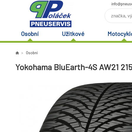
info@pneuse
Osobní
Užitkové
Motocykl
Osobní
Yokohama BluEarth-4S AW21 215