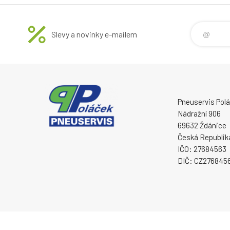
Slevy a novinky e-mailem
Pneuservis Poláč
Nádražní 906
69632 Ždánice
Česká Republik
IČO: 27684563
DIČ: CZ276845