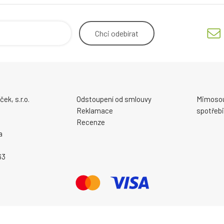
Chci
odebírat
ek, s.r.o.
Odstoupení od smlouvy
Mimosou
Reklamace
spotřebi
Recenze
a
63