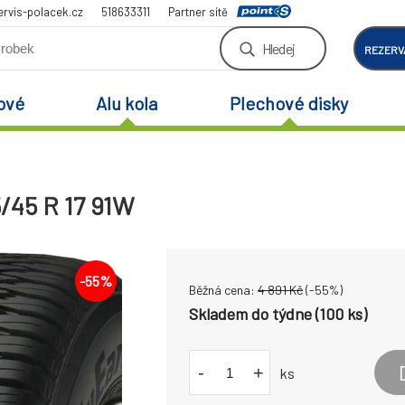
rvis-polacek.cz
518633311
Partner sítě
Hledej
REZERV
ové
Alu kola
Plechové disky
/45 R 17 91W
-
55
%
Běžná cena:
4 891
Kč
(-
55
%)
Skladem do týdne (100 ks)
-
+
ks