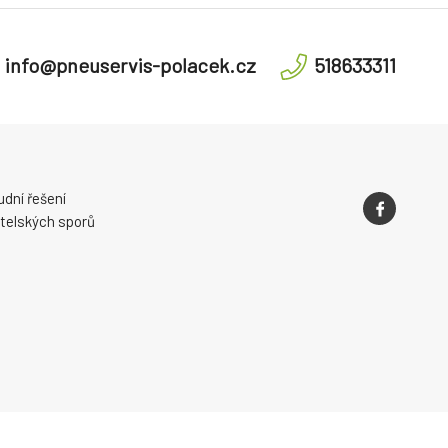
info@pneuservis-polacek.cz
518633311
dní řešení
telských sporů