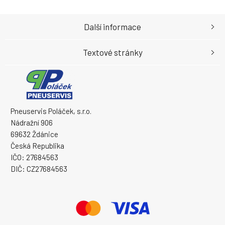
Další informace
Textové stránky
Pneuservis Poláček, s.r.o.
Nádražní 906
69632 Ždánice
Česká Republika
IČO: 27684563
DIČ: CZ27684563