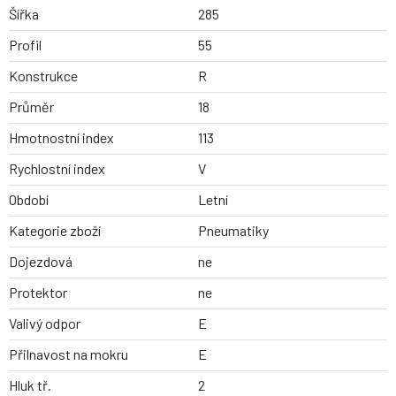
Šířka
285
Profil
55
Konstrukce
R
Průměr
18
Hmotnostní index
113
Rychlostní index
V
Období
Letní
Kategorie zboží
Pneumatiky
Dojezdová
ne
Protektor
ne
Valivý odpor
E
Přilnavost na mokru
E
Hluk tř.
2