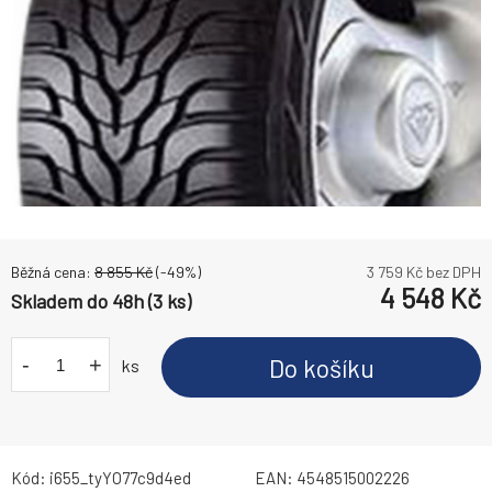
Běžná cena:
8 855
Kč
(-
49
%)
3 759
Kč bez DPH
4 548
Kč
Skladem do 48h (3 ks)
-
+
Do košíku
ks
Kód:
i655_tyYO77c9d4ed
EAN:
4548515002226