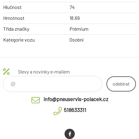
Hlučnost
74
Hmotnost
18.69
Třída značky
Prémium
Kategorie vozu
Osobní
Slevy a novinky e-mailem
odebírat
info@pneuservis-polacek.cz
518633311