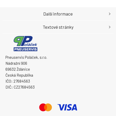
Další informace
Textové stránky
Pneuservis Poláček, s.r.o.
Nádražní 906
69632 Ždánice
Česká Republika
IČO: 27684563
DIČ: CZ27684563