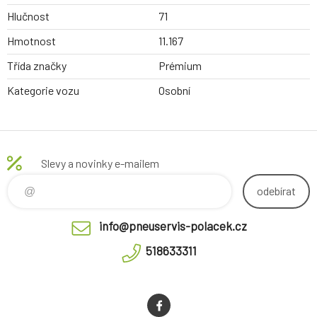
Hlučnost
71
Hmotnost
11.167
Třída značky
Prémium
Kategorie vozu
Osobní
Slevy a novinky e-mailem
odebírat
info@pneuservis-polacek.cz
518633311