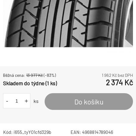
Běžná cena:
13 977
Kč
(-
83
%)
1 962
Kč bez DPH
2 374
Kč
Skladem do týdne (1 ks)
-
+
Do košíku
ks
Kód:
i655_tyYO1cfd329b
EAN:
4968814789046