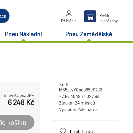
Košík
ACE
Přihlásit
je prázdný
Pneu Nákladní
Pneu Zemědělské
Kód:
i655_tyYOaca85e07d2
5 164
Kč bez DPH
EAN:
4548515027366
6 248
Kč
Záruka:
24 měsíců
Výrobce:
Yokohama
Do košíku
Do oblíbených