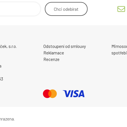
Chci
odebírat
ek, s.r.o.
Odstoupení od smlouvy
Mimosou
Reklamace
spotřebi
Recenze
a
63
hrazena.