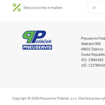
Slevy a novinky e-mailem
Pneuservis Poláč
Nádražní 906
69632 Ždánice
Česká Republik
IČO: 27684563
DIČ: CZ276845
Copyright © 2026 Pneuservis Poláček, s.r.o.
Všechna práva vy