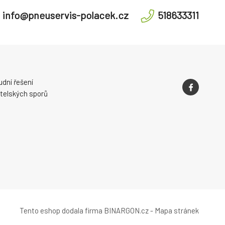
info@pneuservis-polacek.cz
518633311
dní řešení
telských sporů
Tento eshop dodala firma
BINARGON.cz
-
Mapa stránek