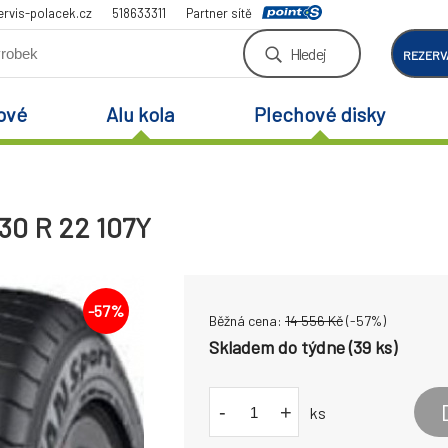
rvis-polacek.cz
518633311
Partner sítě
Hledej
REZERV
ové
Alu kola
Plechové disky
30 R 22 107Y
-
57
%
Běžná cena:
14 556
Kč
(-
57
%)
Skladem do týdne (39 ks)
-
+
ks