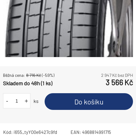
Běžná cena:
8 716
Kč
(-
59
%)
2 947
Kč bez DPH
3 566
Kč
Skladem do 48h (1 ks)
-
+
Do košíku
ks
Kód:
i655_tyYO0e6427c9fd
EAN:
4968814991715