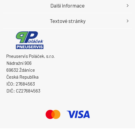
Další informace
Textové stránky
Pneuservis Poláček, s.r.o.
Nádražní 906
69632 Ždánice
Česká Republika
IČO: 27684563
DIČ: CZ27684563