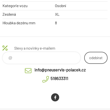
Kategorie vozu
Osobní
Zesílená
XL
Hloubka dezénu mm
8
Slevy a novinky e-mailem
odebírat
info@pneuservis-polacek.cz
518633311