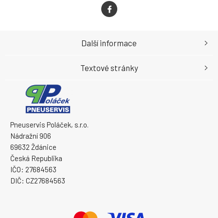
Další informace
Textové stránky
Pneuservis Poláček, s.r.o.
Nádražní 906
69632 Ždánice
Česká Republika
IČO: 27684563
DIČ: CZ27684563