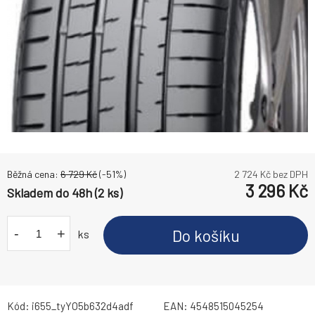
Běžná cena:
6 729
Kč
(-
51
%)
2 724
Kč bez DPH
3 296
Kč
Skladem do 48h (2 ks)
-
+
Do košíku
ks
Kód:
i655_tyYO5b632d4adf
EAN:
4548515045254