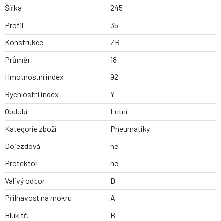
Šířka
245
Profil
35
Konstrukce
ZR
Průměr
18
Hmotnostní index
92
Rychlostní index
Y
Období
Letní
Kategorie zboží
Pneumatiky
Dojezdová
ne
Protektor
ne
Valivý odpor
D
Přilnavost na mokru
A
Hluk tř.
B