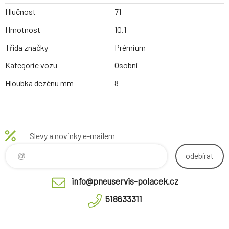
Hlučnost
71
Hmotnost
10.1
Třída značky
Prémium
Kategorie vozu
Osobní
Hloubka dezénu mm
8
Slevy a novinky e-mailem
odebírat
info@pneuservis-polacek.cz
518633311