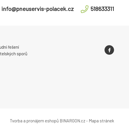
info@pneuservis-polacek.cz
518633311
dní řešení
telských sporů
Tvorba a pronájem eshopů
BINARGON.cz
-
Mapa stránek