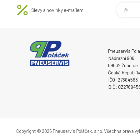
Slevy a novinky e-mailem
Pneuservis Poláč
Nádražní 906
69632 Ždánice
Česká Republik
IČO: 27684563
DIČ: CZ276845
Copyright © 2026 Pneuservis Poláček, s.r.o.
Všechna práva vy