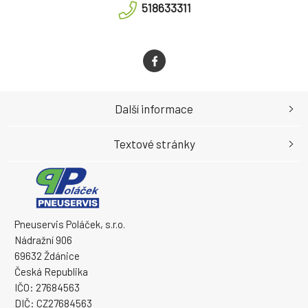
518633311
Další informace
Textové stránky
Pneuservis Poláček, s.r.o.
Nádražní 906
69632 Ždánice
Česká Republika
IČO: 27684563
DIČ: CZ27684563