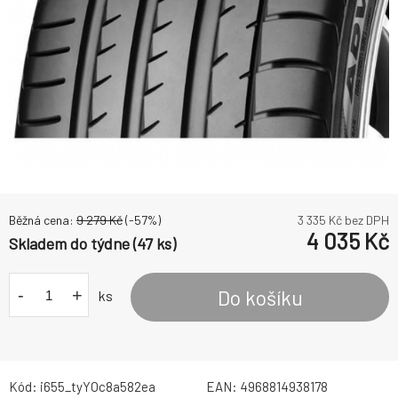
Běžná cena:
9 279
Kč
(-
57
%)
3 335
Kč bez DPH
4 035
Kč
Skladem do týdne (47 ks)
-
+
Do košíku
ks
Kód:
i655_tyYOc8a582ea
EAN:
4968814938178