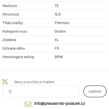
Hlučnost
72
Hmotnost
12.6
Třída značky
Prémium
Kategorie vozu
Osobní
Zesílená
XL
Ochrana ráfku
FR
Homologace eshop
BMW
Slevy a novinky e-mailem
odebírat
info@pneuservis-polacek.cz