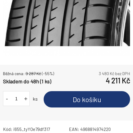
Běžná cena:
9 287
Kč
(-
55
%)
3 480
Kč bez DPH
4 211
Kč
Skladem do 48h (1 ks)
-
+
Do košíku
ks
Kód:
i655_tyYOe79df317
EAN:
4968814974220