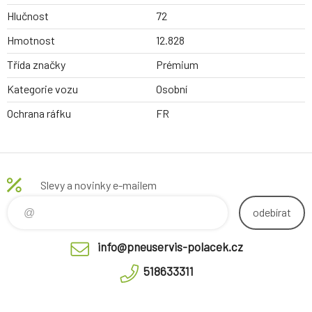
Hlučnost
72
Hmotnost
12.828
Třída značky
Prémium
Kategorie vozu
Osobní
Ochrana ráfku
FR
Slevy a novinky e-mailem
odebírat
info@pneuservis-polacek.cz
518633311