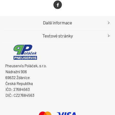
Další informace
Textové stránky
Pneuservis Poláček, s.r.o.
Nádražní 906
69632 Ždánice
Česká Republika
IČO: 27684563
DIČ: CZ27684563