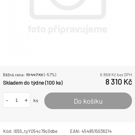
Běžná cena:
19 447
Kč
(-
57
%)
6 868
Kč bez DPH
8 310
Kč
Skladem do týdne (100 ks)
-
+
Do košíku
ks
Kód:
i655_tyYO54c79c0dbe
EAN:
4548515036214