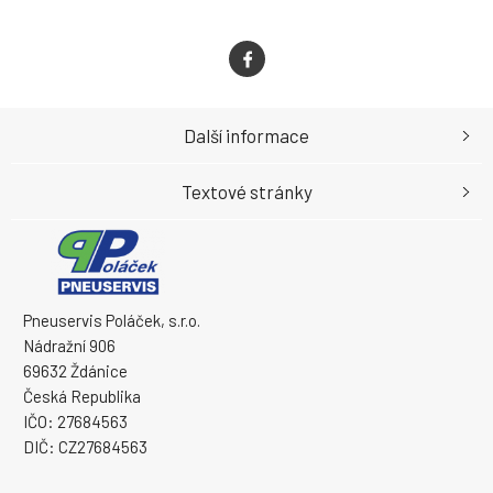
Další informace
Textové stránky
Pneuservis Poláček, s.r.o.
Nádražní 906
69632 Ždánice
Česká Republika
IČO: 27684563
DIČ: CZ27684563