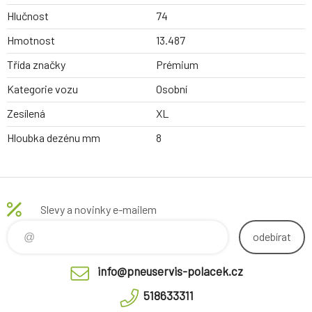
Hlučnost
74
Hmotnost
13.487
Třída značky
Prémium
Kategorie vozu
Osobní
Zesílená
XL
Hloubka dezénu mm
8
Slevy a novinky e-mailem
odebírat
info@pneuservis-polacek.cz
518633311