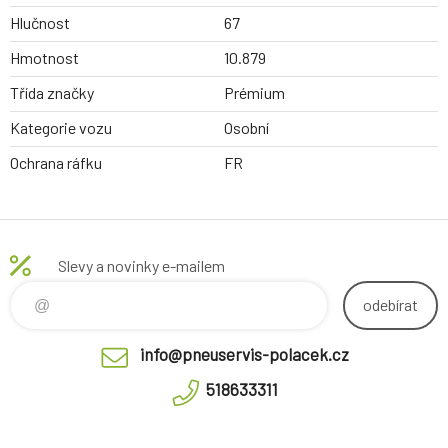
Hlučnost
67
Hmotnost
10.879
Třída značky
Prémium
Kategorie vozu
Osobní
Ochrana ráfku
FR
Slevy a novinky e-mailem
odebírat
info@pneuservis-polacek.cz
518633311