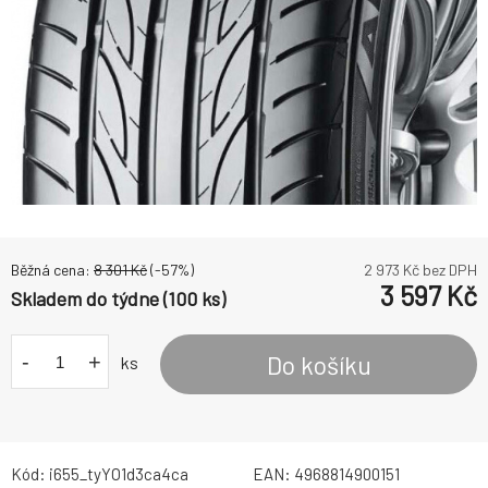
Běžná cena:
8 301
Kč
(-
57
%)
2 973
Kč bez DPH
3 597
Kč
Skladem do týdne (100 ks)
-
+
Do košíku
ks
Kód:
i655_tyYO1d3ca4ca
EAN:
4968814900151