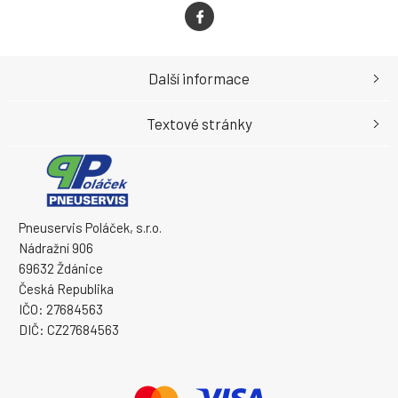
Další informace
Textové stránky
Pneuservis Poláček, s.r.o.
Nádražní 906
69632 Ždánice
Česká Republika
IČO: 27684563
DIČ: CZ27684563